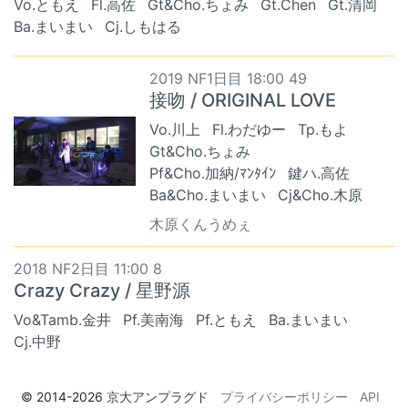
Vo.ともえ
Fl.高佐
Gt&Cho.ちょみ
Gt.Chen
Gt.清岡
Ba.まいまい
Cj.しもはる
2019 NF1日目 18:00 49
接吻 / ORIGINAL LOVE
Vo.川上
Fl.わだゆー
Tp.もよ
Gt&Cho.ちょみ
Pf&Cho.加納/ﾏﾝﾀｲﾝ
鍵ハ.高佐
Ba&Cho.まいまい
Cj&Cho.木原
木原くんうめぇ
2018 NF2日目 11:00 8
Crazy Crazy / 星野源
Vo&Tamb.金井
Pf.美南海
Pf.ともえ
Ba.まいまい
Cj.中野
© 2014-2026
京大アンプラグド
プライバシーポリシー
API