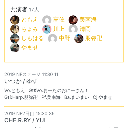
共演者
17人
ともえ
高佐
美南海
ちょみ
川上
清岡
しもはる
中野
朋弥卍
やませ
2019 NFステージ 11:30 11
いつか / ゆず
Vo.ともえ
Gt&Vo.おーたのおにーさん！
Gt&Harp.朋弥卍
Pf.美南海
Ba.まいまい
Cj.やませ
2019 NF2日目 15:30 36
CHE.R.RY / YUI