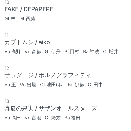
10
FAKE / DEPAPEPE
Gt.林
Gt.西藤
11
カブトムシ / aiko
Vo.高野
Vn.斎藤
Gt.伊丹
Pf.田村
Ba.神波
Cj.増井
12
サウダージ / ポルノグラフィティ
Vo.王
Vn.出垣
Gt.池田(麻)
Ba.伊藤
Cj.田中
13
真夏の果実 / サザンオールスターズ
Vo.高田
Vn.宮地
Gt.緒方
Ba.福田