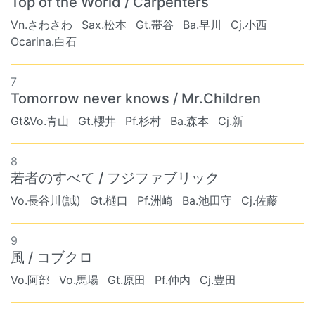
Top of the World / Carpenters
Vn.さわさわ
Sax.松本
Gt.帯谷
Ba.早川
Cj.小西
Ocarina.白石
7
Tomorrow never knows / Mr.Children
Gt&Vo.青山
Gt.櫻井
Pf.杉村
Ba.森本
Cj.新
8
若者のすべて / フジファブリック
Vo.長谷川(誠)
Gt.樋口
Pf.洲崎
Ba.池田守
Cj.佐藤
9
風 / コブクロ
Vo.阿部
Vo.馬場
Gt.原田
Pf.仲内
Cj.豊田