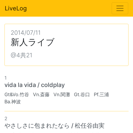
LiveLog
2014/07/11
新人ライブ
@4共21
1
vida la vida / coldplay
Gt&Vo.竹谷
Vn.斎藤
Vn.関灘
Gt.谷口
Pf.三浦
Ba.神波
2
やさしさに包まれたなら / 松任谷由実