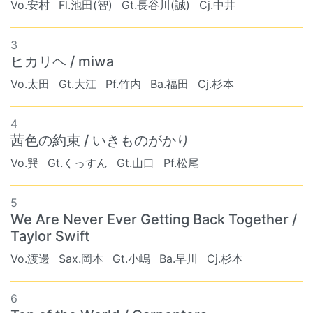
Vo.安村
Fl.池田(智)
Gt.長谷川(誠)
Cj.中井
3
ヒカリヘ / miwa
Vo.太田
Gt.大江
Pf.竹内
Ba.福田
Cj.杉本
4
茜色の約束 / いきものがかり
Vo.巽
Gt.くっすん
Gt.山口
Pf.松尾
5
We Are Never Ever Getting Back Together /
Taylor Swift
Vo.渡邊
Sax.岡本
Gt.小嶋
Ba.早川
Cj.杉本
6