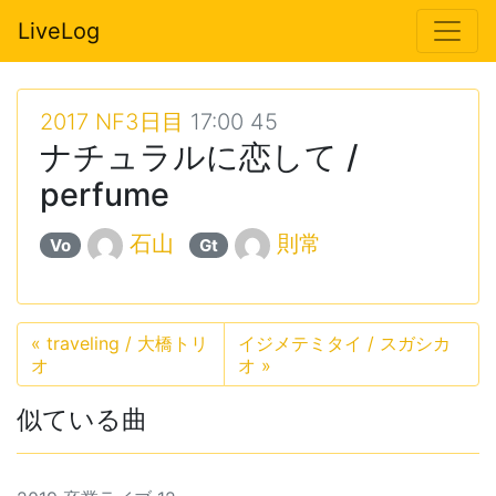
LiveLog
2017 NF3日目
17:00 45
ナチュラルに恋して /
perfume
石山
則常
Vo
Gt
«
traveling / 大橋トリ
イジメテミタイ / スガシカ
オ
オ
»
似ている曲