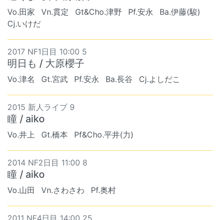
Vo.田家
Vn.貫定
Gt&Cho.津野
Pf.安永
Ba.伊藤(駿)
Cj.いけだ
2017 NF1日目 10:00 5
明日も / 大原櫻子
Vo.津名
Gt.宮武
Pf.安永
Ba.長谷
Cj.よしだこ
2015 新人ライブ 9
瞳 / aiko
Vo.井上
Gt.橋本
Pf&Cho.平井(力)
2014 NF2日目 11:00 8
瞳 / aiko
Vo.山田
Vn.さわさわ
Pf.奥村
2011 NF4日目 14:00 25