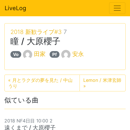
LiveLog
2018 新歓ライブ#3
7
瞳 / 大原櫻子
田家
安永
Vo
Pf
«
月とラクダの夢を見た / 中山
Lemon / 米津玄師
うり
»
似ている曲
2018 NF4日目 10:00 2
遠くまで / 大原櫻子