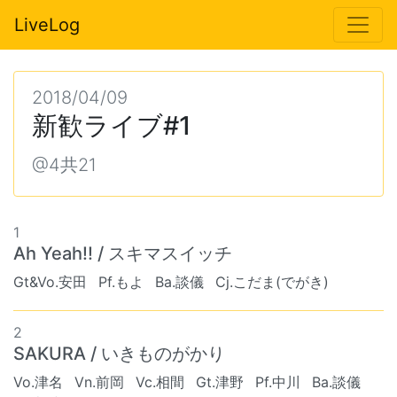
LiveLog
2018/04/09
新歓ライブ#1
@4共21
1
Ah Yeah!! / スキマスイッチ
Gt&Vo.安田
Pf.もよ
Ba.談儀
Cj.こだま(でがき)
2
SAKURA / いきものがかり
Vo.津名
Vn.前岡
Vc.相間
Gt.津野
Pf.中川
Ba.談儀