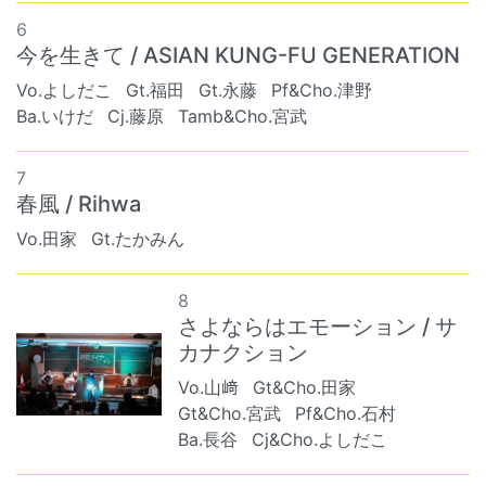
6
今を生きて / ASIAN KUNG-FU GENERATION
Vo.よしだこ
Gt.福田
Gt.永藤
Pf&Cho.津野
Ba.いけだ
Cj.藤原
Tamb&Cho.宮武
7
春風 / Rihwa
Vo.田家
Gt.たかみん
8
さよならはエモーション / サ
カナクション
Vo.山﨑
Gt&Cho.田家
Gt&Cho.宮武
Pf&Cho.石村
Ba.長谷
Cj&Cho.よしだこ