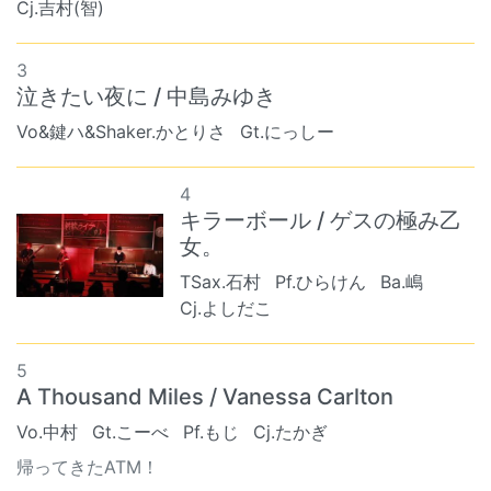
Cj.吉村(智)
3
泣きたい夜に / 中島みゆき
Vo&鍵ハ&Shaker.かとりさ
Gt.にっしー
4
キラーボール / ゲスの極み乙
女。
TSax.石村
Pf.ひらけん
Ba.嶋
Cj.よしだこ
5
A Thousand Miles / Vanessa Carlton
Vo.中村
Gt.こーべ
Pf.もじ
Cj.たかぎ
帰ってきたATM！