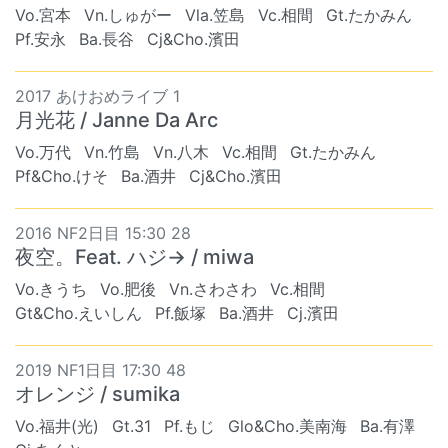
Vo.宮本
Vn.しゅがー
Vla.笠島
Vc.相間
Gt.たかみん
Pf.安永
Ba.長谷
Cj&Cho.濱田
2017 あけおめライブ 1
月光花 / Janne Da Arc
Vo.万代
Vn.竹島
Vn.八木
Vc.相間
Gt.たかみん
Pf&Cho.けそ
Ba.酒井
Cj&Cho.濱田
2016 NF2日目 15:30 28
夜空。Feat. ハジ→ / miwa
Vo.きうち
Vo.肥後
Vn.さわさわ
Vc.相間
Gt&Cho.えいしん
Pf.飯塚
Ba.酒井
Cj.濱田
2019 NF1日目 17:30 48
オレンジ / sumika
Vo.福井(光)
Gt.31
Pf.もじ
Glo&Cho.美南海
Ba.有澤