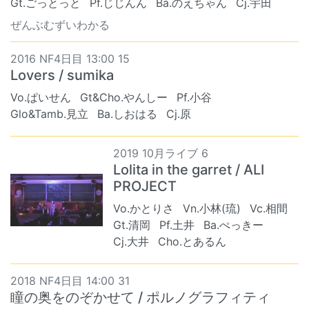
Gt.ごっとっと
Pf.じじんん
Ba.のえちゃん
Cj.宇田
ぜんぶむずいわかる
2016 NF4日目 13:00 15
Lovers / sumika
Vo.ぱいせん
Gt&Cho.やんしー
Pf.小谷
Glo&Tamb.見立
Ba.しおはる
Cj.原
2019 10月ライブ 6
Lolita in the garret / ALI
PROJECT
Vo.かとりさ
Vn.小林(琉)
Vc.相間
Gt.清岡
Pf.土井
Ba.ぺっきー
Cj.大井
Cho.とあるん
2018 NF4日目 14:00 31
瞳の奥をのぞかせて / ポルノグラフィティ