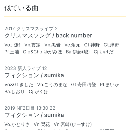
似ている曲
2017 クリスマスライブ 2
クリスマスソング / back number
Vo.北野
Vn.貫定
Vn.黒岩
Vc.角元
Gt.神野
Gt.津野
Pf.三浦
Glo&Cho.ゆがみほ
Ba.伊藤(駿)
Cj.いけだ
2023 新人ライブ 12
フィクション / sumika
Vo&Gt.きした
Vn.こうのまな
Gt.舟田晴登
Pf.まいか
Ba.しおり
Cj.がくほ
2019 NF2日目 13:30 22
フィクション / sumika
Vo.かとりさ
Vn.梨花
Vn.宮崎(ぴーすけ)