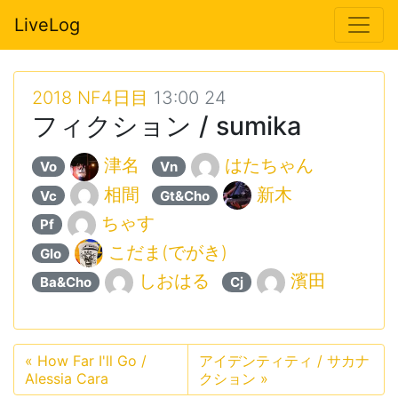
LiveLog
2018 NF4日目
13:00 24
フィクション / sumika
津名
はたちゃん
Vo
Vn
相間
新木
Vc
Gt&Cho
ちゃす
Pf
こだま(でがき)
Glo
しおはる
濱田
Ba&Cho
Cj
«
How Far I'll Go /
アイデンティティ / サカナ
Alessia Cara
クション
»