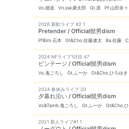
Vo.德道
Vn.ssk康太郎
Gt.原
Pf.山田奈々
2026 新歓ライブ #2 1
Pretender / Official髭男dism
Pf&Vo.石本
Gt&Cho.佐藤遼太
Ba.佐藤
C
2024 NFライブ1日目 47
ビンテージ / Official髭男dism
Vo.鬼ごろし
Gt.ふーか
Gt&Cho.ひろゆき
2024 春休みライブ 20
夕暮れ沿い / Official髭男dism
Vo&Tamb.鬼ごろし
Gt.ふーか
Gt&Cho
2021 新人ライブ#1 1
ノーダウト / Official髭男dism