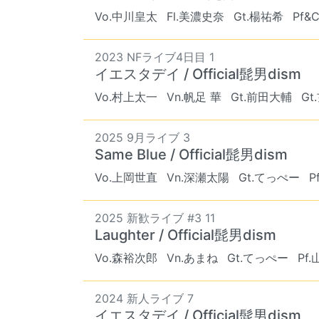
Vo.中川皇太
Fl.美濃史奈
Gt.楊祐希
Pf&
2023 NFライブ4日目 1
イエスタデイ / Official髭男dism
Vo.村上太一
Vn.帆足 華
Gt.前田大輔
Gt
2025 9月ライブ 3
Same Blue / Official髭男dism
Vo.上岡世直
Vn.深瀬太陽
Gt.てっぺー
P
2025 新歓ライブ #3 11
Laughter / Official髭男dism
Vo.森裕次郎
Vn.あまね
Gt.てっぺー
Pf
2024 新人ライブ 7
イエスタデイ / Official髭男dism