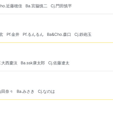
Cho.近藤穂佳
Ba.宮脇慎二
Cj.門田慎平
.玄
Pf.金井
Pf.るんるん
Ba&Cho.森口
Cj.鉄砲玉
f.大西慶汰
Ba.ssk康太郎
Cj.佐藤遼太
.山田奈々
Ba.みさき
Cj.なのは