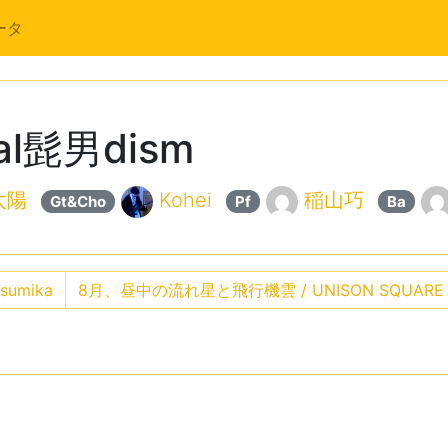
ータ
cial髭男dism
太陽
Kohei
稲山巧
Gt&Cho
Pf
Ba
 sumika
8月、昼中の流れ星と飛行機雲 / UNISON SQUARE