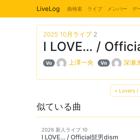
LiveLog
曲検索
ライブ
メンバー
デ
2025 10月ライブ
2
I LOVE… / Offi
上澤一央
深瀬
Vo
Vn
«
Lovers /
似ている曲
2026 新人ライブ 10
I LOVE… / Official髭男dism