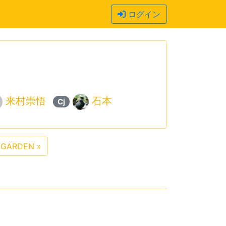
ログイン
来村崇悟
石本
Cj
 GARDEN
»