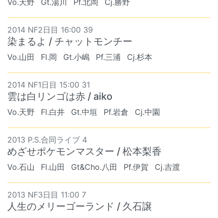
Vo.天野
Gt.湯川
Pf.北岡
Cj.勝野
2014 NF2日目 16:00 39
染まるよ / チャットモンチー
Vo.山田
Fl.岡
Gt.小嶋
Pf.三浦
Cj.杉本
2014 NF1日目 15:00 31
雲は白リンゴは赤 / aiko
Vo.天野
Fl.白井
Gt.中垣
Pf.岩倉
Cj.中園
2013 P.S.合同ライブ 4
めざせポケモンマスター / 松本梨香
Vo.石山
Fl.山田
Gt&Cho.八田
Pf.伊賀
Cj.吉渡
2013 NF3日目 11:00 7
人生のメリーゴーランド / 久石譲