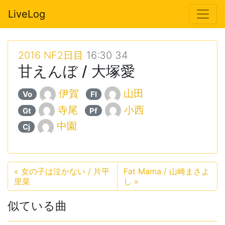
LiveLog
2016 NF2日目
16:30 34
甘えんぼ / 大塚愛
伊賀
山田
Vo
Fl
寺尾
小西
Gt
Pf
中園
Cj
«
女の子は泣かない / 片平
Fat Mama / 山崎まさよ
里菜
し
»
似ている曲