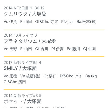
2014 NF2日目 11:30 12
クムリウタ / 大塚愛
Vo.伊賀
Fl.山田
Gt&Cho.寺尾
Pf.小西
Ba.松本(知)
2014 10月ライブ 6
プラネタリウム / 大塚愛
Vo.天野
Fl.山田
Gt.吉川
Pf.伊賀
Ba.藤川
Cj.中園
2017 新歓ライブ#5 4
SMILY / 大塚愛
Vo.肥後
Vn.後藤(岳)
Gt.橋口
Pf&Cho.けそ
Ba.tkg
Cj&Cho.濱田
2014 新歓ライブ#3 5
ポケット / 大塚愛