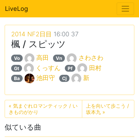
LiveLog
2014 NF2日目
16:00 37
楓 / スピッツ
高田
さわさわ
Vo
Vn
くっすん
田村
Gt
Pf
池田守
新
Ba
Cj
«
気まぐれロマンティック / い
上を向いて歩こう /
きものがかり
坂本九
»
似ている曲