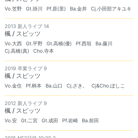
Vo.笠野
Gt.掛川
Pf.原(里)
Ba.金井
Cj.小田部アキユキ
2013 新人ライブ 14
楓 / スピッツ
Vo.大西
Gt.平野
Gt.高橋(優)
Pf.西垣
Ba.藤川
Cj.高橋(真)
Cho.寺本
2019 卒業ライブ 9
楓 / スピッツ
Vo.金住
Pf.柄本
Ba.山口
Cj.ざき。
Cj&Cho.ぼしこ
2012 新人ライブ 9
楓 / スピッツ
Vo.安
Gt.二宮
Gt.成田
Pf.岩崎
Ba.前田
2015 NF2日目 10:30 2