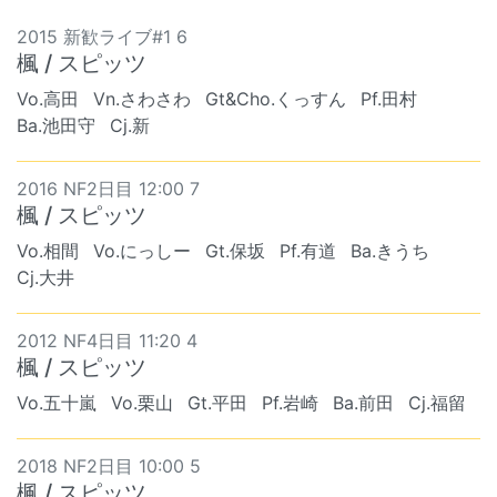
2015 新歓ライブ#1 6
楓 / スピッツ
Vo.高田
Vn.さわさわ
Gt&Cho.くっすん
Pf.田村
Ba.池田守
Cj.新
2016 NF2日目 12:00 7
楓 / スピッツ
Vo.相間
Vo.にっしー
Gt.保坂
Pf.有道
Ba.きうち
Cj.大井
2012 NF4日目 11:20 4
楓 / スピッツ
Vo.五十嵐
Vo.栗山
Gt.平田
Pf.岩崎
Ba.前田
Cj.福留
2018 NF2日目 10:00 5
楓 / スピッツ