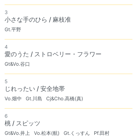
3
小さな手のひら / 麻枝准
Gt.平野
4
愛のうた / ストロベリー・フラワー
Gt&Vo.谷口
5
じれったい / 安全地帯
Vo.畑中
Gt.川島
Cj&Cho.高橋(真)
6
桃 / スピッツ
Gt&Vo.井上
Vo.松本(航)
Gt.くっすん
Pf.田村