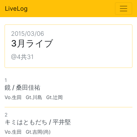
LiveLog
2015/03/06
3月ライブ
@4共31
1
鏡 / 桑田佳祐
Vo.生田
Gt.川島
Gt.辻岡
2
キミはともだち / 平井堅
Vo.生田
Gt.吉岡(尚)