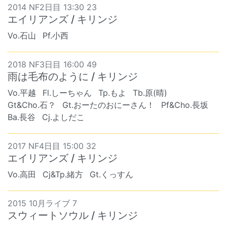
2014 NF2日目 13:30 23
エイリアンズ / キリンジ
Vo.石山
Pf.小西
2018 NF3日目 16:00 49
雨は毛布のように / キリンジ
Vo.平越
Fl.しーちゃん
Tp.もよ
Tb.原(晴)
Gt&Cho.石？
Gt.おーたのおにーさん！
Pf&Cho.長坂
Ba.長谷
Cj.よしだこ
2017 NF4日目 15:00 32
エイリアンズ / キリンジ
Vo.高田
Cj&Tp.緒方
Gt.くっすん
2015 10月ライブ 7
スウィートソウル / キリンジ