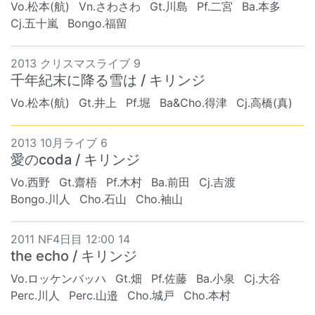
Vo.松本(航)
Vn.さわさわ
Gt.川島
Pf.二宮
Ba.本多
Cj.五十嵐
Bongo.福留
2013 クリスマスライブ 9
千年紀末に降る雪は / キリンジ
Vo.松本(航)
Gt.井上
Pf.堀
Ba&Cho.得津
Cj.高橋(真)
2013 10月ライブ 6
愛のcoda / キリンジ
Vo.西野
Gt.齋梧
Pf.木村
Ba.前田
Cj.吉渡
Bongo.川人
Cho.石山
Cho.袖山
2011 NF4日目 12:00 14
the echo / キリンジ
Vo.ロッケンバッハ
Gt.畑
Pf.佐藤
Ba.小泉
Cj.大谷
Perc.川人
Perc.山邉
Cho.城戸
Cho.本村