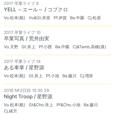
2017 卒業ライブ 6
YELL ～エール～ / コブクロ
Vo.松本(航)
Vo&Gt.井原
Pf.伊賀
Ba.中園
Cj.松原
2017 卒業ライブ 10
卒業写真 / 荒井由実
Vo.天野
Gt.井上
Pf.小西
Ba.中園
Cj&Tamb.高橋(真)
2017 卒業ライブ 14
ある車掌 / 星野源
Vo.松本(航)
Gt.井上
Pf.小池
Ba.藤川
Cj.増井
2016 NF2日目 15:30 29
Night Troop / 星野源
Vo.松本(航)
Gt&Cho.井上
Pf&Cho.小池
Ba.藤川
Cj.緒方