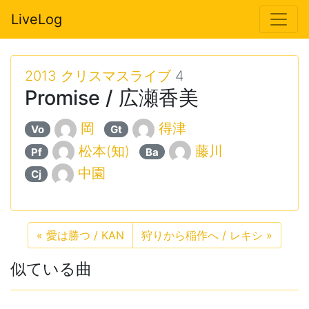
LiveLog
2013 クリスマスライブ
4
Promise / 広瀬香美
岡
得津
Vo
Gt
松本(知)
藤川
Pf
Ba
中園
Cj
«
愛は勝つ / KAN
狩りから稲作へ / レキシ
»
似ている曲