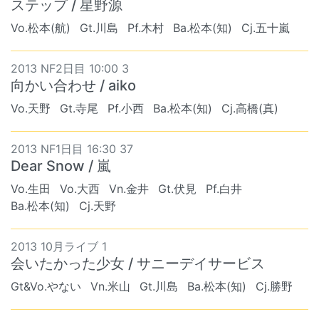
ステップ / 星野源
Vo.松本(航)
Gt.川島
Pf.木村
Ba.松本(知)
Cj.五十嵐
2013 NF2日目 10:00 3
向かい合わせ / aiko
Vo.天野
Gt.寺尾
Pf.小西
Ba.松本(知)
Cj.高橋(真)
2013 NF1日目 16:30 37
Dear Snow / 嵐
Vo.生田
Vo.大西
Vn.金井
Gt.伏見
Pf.白井
Ba.松本(知)
Cj.天野
2013 10月ライブ 1
会いたかった少女 / サニーデイサービス
Gt&Vo.やない
Vn.米山
Gt.川島
Ba.松本(知)
Cj.勝野