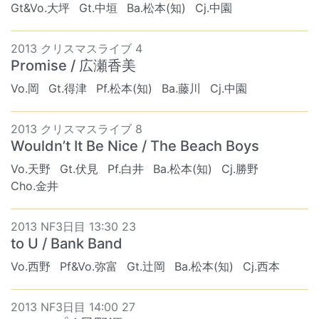
Gt&Vo.大坪
Gt.中垣
Ba.松本(知)
Cj.中園
2013 クリスマスライブ 4
Promise / 広瀬香美
Vo.岡
Gt.得津
Pf.松本(知)
Ba.藤川
Cj.中園
2013 クリスマスライブ 8
Wouldn’t It Be Nice / The Beach Boys
Vo.天野
Gt.伏見
Pf.白井
Ba.松本(知)
Cj.勝野
Cho.金井
2013 NF3日目 13:30 23
to U / Bank Band
Vo.西野
Pf&Vo.弥富
Gt.辻岡
Ba.松本(知)
Cj.西本
2013 NF3日目 14:00 27