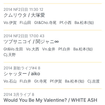
2014 NF2日目 11:30 12
クムリウタ / 大塚愛
Vo.伊賀
Fl.山田
Gt&Cho.寺尾
Pf.小西
Ba.松本(知)
2014 NF2日目 17:00 43
ツブサニコイ / 関ジャニ∞
Gt&Vo.生田
Vo.大西
Vn.金井
Pf.白井
Ba.松本(知)
Cj.天野
2014 新歓ライブ#4 8
シャッター / aiko
Vo.石山
Fl.白井
Gt.寺尾
Pf.伊賀
Ba.松本(知)
Cj.吉渡
2014 3月ライブ 8
Would You Be My Valentine? / WHITE ASH