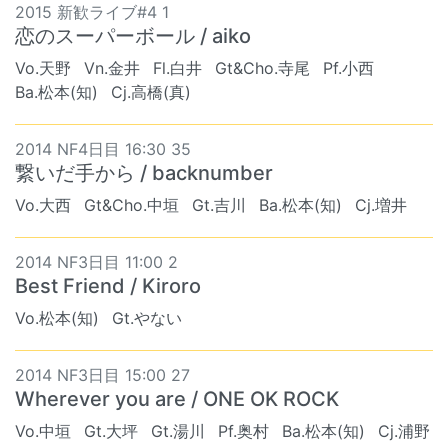
2015 新歓ライブ#4 1
恋のスーパーボール / aiko
Vo.天野
Vn.金井
Fl.白井
Gt&Cho.寺尾
Pf.小西
Ba.松本(知)
Cj.高橋(真)
2014 NF4日目 16:30 35
繋いだ手から / backnumber
Vo.大西
Gt&Cho.中垣
Gt.吉川
Ba.松本(知)
Cj.増井
2014 NF3日目 11:00 2
Best Friend / Kiroro
Vo.松本(知)
Gt.やない
2014 NF3日目 15:00 27
Wherever you are / ONE OK ROCK
Vo.中垣
Gt.大坪
Gt.湯川
Pf.奥村
Ba.松本(知)
Cj.浦野