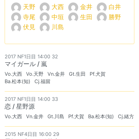
天野
大西
金井
白井
寺尾
中垣
生田
勝野
伏見
川島
2017 NF1日目 14:00 32
マイガール / 嵐
Vo.大西
Vo.天野
Vn.金井
Gt.生田
Pf.犬賀
Ba.松本(知)
Cj.福留
2017 NF1日目 14:00 33
恋 / 星野源
Vo.大西
Vn.金井
Gt.川島
Pf.犬賀
Ba.松本(知)
Cj.緒方
2015 NF4日目 16:00 29