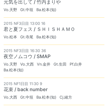
元気を出して / 竹内まりや
Vo.天野
Gt.中垣
Ba.松本(知)
2015 NF3日目 13:00 16
君と夏フェス / ＳＨＩＳＨＡＭＯ
Vo.松本
Gt.寺尾
Ba.松本(知)
2015 NF3日目 16:30 36
夜空ノムコウ / SMAP
Vo.天野
Vo.大西
Vn.金井
Gt.生田
Pf.白井
Ba.松本(知)
2015 NF1日目 11:30 9
花束 / back number
Vo.大西
Gt.中垣
Ba.松本(知)
Cj.緒方