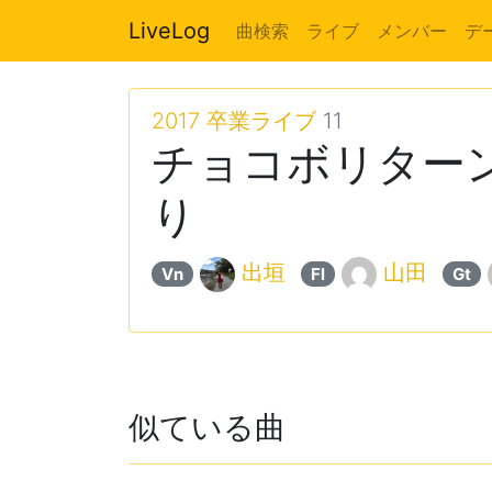
LiveLog
曲検索
ライブ
メンバー
デ
2017 卒業ライブ
11
チョコボリターン
り
出垣
山田
Vn
Fl
Gt
似ている曲