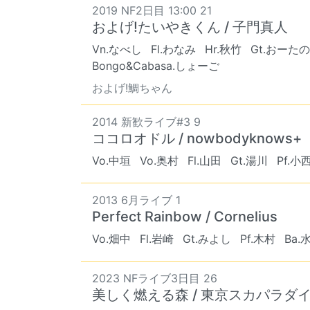
2019 NF2日目 13:00 21
およげ!たいやきくん / 子門真人
Vn.なべし
Fl.わなみ
Hr.秋竹
Gt.おーた
Bongo&Cabasa.しょーご
およげ!鯛ちゃん
2014 新歓ライブ#3 9
ココロオドル / nowbodyknows+
Vo.中垣
Vo.奥村
Fl.山田
Gt.湯川
Pf.小
2013 6月ライブ 1
Perfect Rainbow / Cornelius
Vo.畑中
Fl.岩崎
Gt.みよし
Pf.木村
Ba.
2023 NFライブ3日目 26
美しく燃える森 / 東京スカパラダ