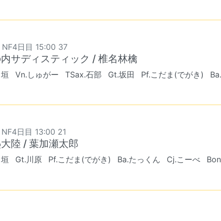
 NF4日目 15:00 37
内サディスティック / 椎名林檎
出垣
Vn.しゅがー
TSax.石部
Gt.坂田
Pf.こだま(でがき)
Ba
 NF4日目 13:00 21
大陸 / 葉加瀬太郎
出垣
Gt.川原
Pf.こだま(でがき)
Ba.たっくん
Cj.こーべ
Bo