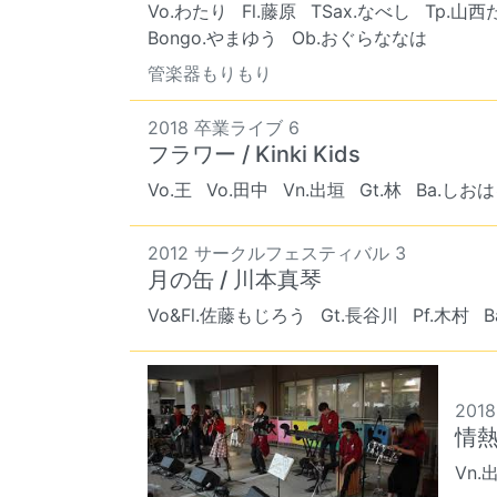
Vo.わたり
Fl.藤原
TSax.なべし
Tp.山西
Bongo.やまゆう
Ob.おぐらななは
管楽器もりもり
2018 卒業ライブ 6
フラワー / Kinki Kids
Vo.王
Vo.田中
Vn.出垣
Gt.林
Ba.しお
2012 サークルフェスティバル 3
月の缶 / 川本真琴
Vo&Fl.佐藤もじろう
Gt.長谷川
Pf.木村
B
2018
情熱
Vn.