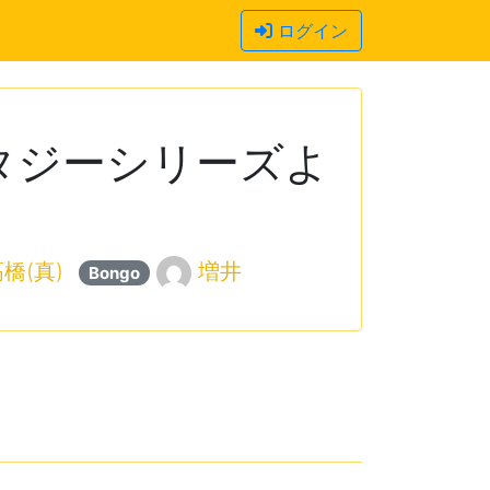
ログイン
タジーシリーズよ
橋(真)
増井
Bongo