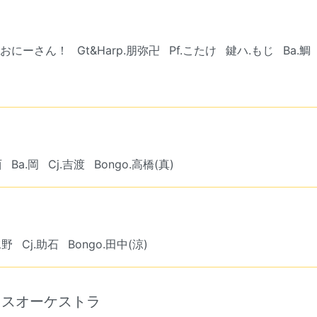
のおにーさん！
Gt&Harp.朋弥卍
Pf.こたけ
鍵ハ.もじ
Ba.鯛
西
Ba.岡
Cj.吉渡
Bongo.高橋(真)
水野
Cj.助石
Bongo.田中(涼)
イスオーケストラ