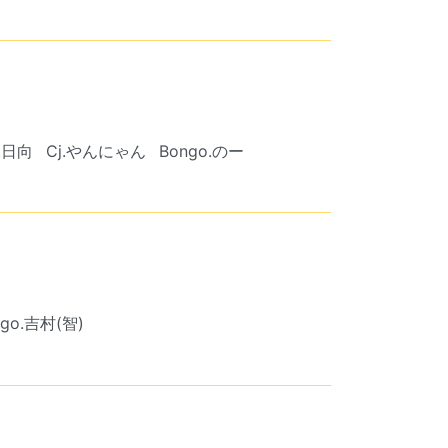
.日向
Cj.やんにゃん
Bongo.のー
ngo.吉村(智)