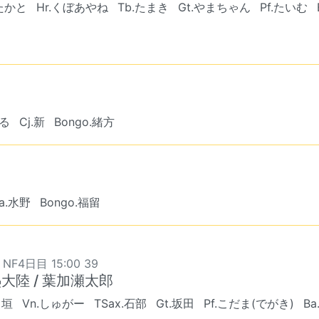
たかと
Hr.くぼあやね
Tb.たまき
Gt.やまちゃん
Pf.たいむ
はる
Cj.新
Bongo.緒方
a.水野
Bongo.福留
 NF4日目 15:00 39
大陸 / 葉加瀬太郎
出垣
Vn.しゅがー
TSax.石部
Gt.坂田
Pf.こだま(でがき)
Ba