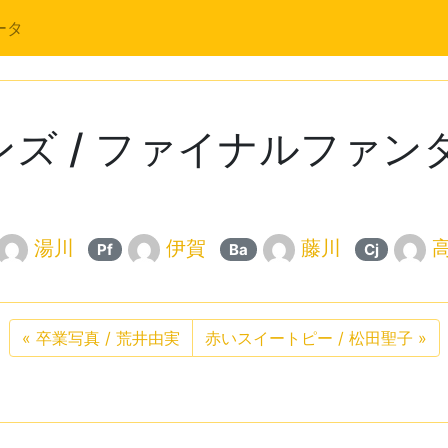
ータ
ズ / ファイナルファン
湯川
伊賀
藤川
高
Pf
Ba
Cj
«
卒業写真 / 荒井由実
赤いスイートピー / 松田聖子
»