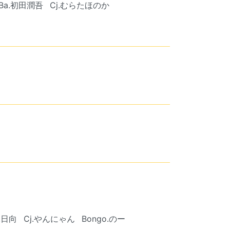
Ba.初田潤吾
Cj.むらたほのか
.日向
Cj.やんにゃん
Bongo.のー