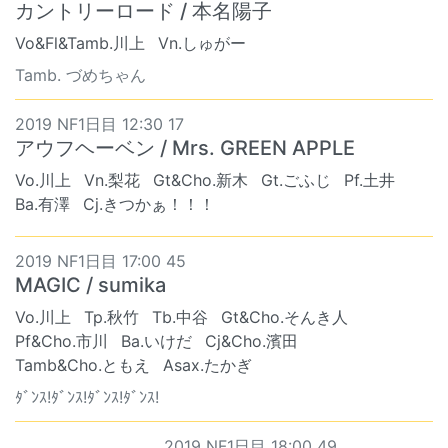
カントリーロード / 本名陽子
Vo&Fl&Tamb.川上
Vn.しゅがー
Tamb. づめちゃん
2019 NF1日目 12:30 17
アウフヘーベン / Mrs. GREEN APPLE
Vo.川上
Vn.梨花
Gt&Cho.新木
Gt.ごふじ
Pf.土井
Ba.有澤
Cj.きつかぁ！！！
2019 NF1日目 17:00 45
MAGIC / sumika
Vo.川上
Tp.秋竹
Tb.中谷
Gt&Cho.そんき人
Pf&Cho.市川
Ba.いけだ
Cj&Cho.濱田
Tamb&Cho.ともえ
Asax.たかぎ
ﾀﾞﾝｽ!ﾀﾞﾝｽ!ﾀﾞﾝｽ!ﾀﾞﾝｽ!
2019 NF1日目 18:00 49