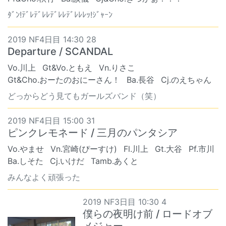
ﾀﾞﾝ!ﾃﾞﾚﾃﾞﾚﾚﾃﾞﾚﾚﾃﾞﾚﾚﾚｯ!ｼﾞｬｰﾝ
2019 NF4日目 14:30 28
Departure / SCANDAL
Vo.川上
Gt&Vo.ともえ
Vn.りさこ
Gt&Cho.おーたのおにーさん！
Ba.長谷
Cj.のえちゃん
どっからどう見てもガールズバンド（笑）
2019 NF4日目 15:00 31
ピンクレモネード / 三月のパンタシア
Vo.やませ
Vn.宮崎(ぴーすけ)
Fl.川上
Gt.大谷
Pf.市川
Ba.しそた
Cj.いけだ
Tamb.あくと
みんなよく頑張った
2019 NF3日目 10:30 4
僕らの夜明け前 / ロードオブ
メジャー