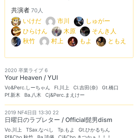
共演者
70人
いけだ
市川
しゅがー
ひらけん
木原
そんき人
秋竹
村上
もよ
ともえ
2020 卒業ライブ 6
Your Heaven / YUI
Vo&Perc.しーちゃん
Fl.川上
Cl.吉田(奈)
Gt.橋口
Pf.新木
Ba.八木
Cj&Perc.まえけー
2019 NF4日目 13:30 22
日曜日のラブレター / Official髭男dism
Vo.川上
TSax.なべし
Tp.もよ
Gt.ひかるちん
Pf&Cho.秋竹
Ba.談儀
Cj&Cho.きつかぁ！！！