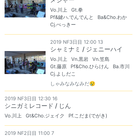
Vo.川上
Gt.拳
Pf&鍵ハ.でんでんと
Ba&Cho.わか
Cj.ぺっきー
2019 NF3日目 12:00 13
シャミナミ / ジェニーハイ
Vo.川上
Vn.黒岩
Vn.笠島
Gt.藤原
Pf&Cho.ひらけん
Ba.市川
Cj.よしだこ
しゃみなみなみだ😢
2019 NF3日目 12:30 16
シニガミレコード / じん
Vo.川上
Gt&Cho.ジェイク
Pf.こだま(でがき)
2019 NF2日目 11:00 7