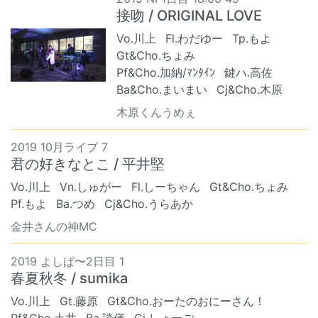
接吻 / ORIGINAL LOVE
Vo.川上
Fl.わだゆー
Tp.もよ
Gt&Cho.ちょみ
Pf&Cho.加納/ﾏﾝﾀｲﾝ
鍵ハ.高佐
Ba&Cho.まいまい
Cj&Cho.木原
木原くんうめぇ
2019 10月ライブ 7
君の好きなとこ / 平井堅
Vo.川上
Vn.しゅがー
Fl.しーちゃん
Gt&Cho.ちょみ
Pf.もよ
Ba.つめ
Cj&Cho.うらあか
金井さんの神MC
2019 よしぱ〜2日目 1
春夏秋冬 / sumika
Vo.川上
Gt.藤原
Gt&Cho.おーたのおにーさん！
Pf&Cho.土井
Ba.談儀
Cj.しょーご