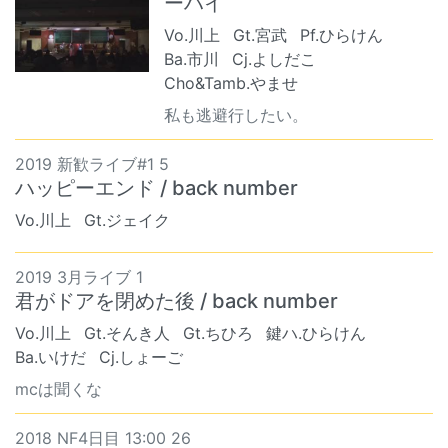
ーハイ
Vo.川上
Gt.宮武
Pf.ひらけん
Ba.市川
Cj.よしだこ
Cho&Tamb.やませ
私も逃避行したい。
2019 新歓ライブ#1 5
ハッピーエンド / back number
Vo.川上
Gt.ジェイク
2019 3月ライブ 1
君がドアを閉めた後 / back number
Vo.川上
Gt.そんき人
Gt.ちひろ
鍵ハ.ひらけん
Ba.いけだ
Cj.しょーご
mcは聞くな
2018 NF4日目 13:00 26