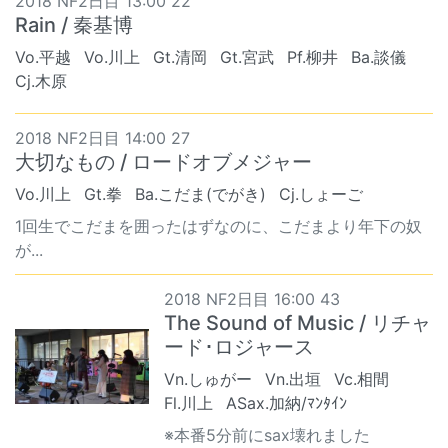
2018 NF2日目 13:00 22
Rain / 秦基博
Vo.平越
Vo.川上
Gt.清岡
Gt.宮武
Pf.柳井
Ba.談儀
Cj.木原
2018 NF2日目 14:00 27
大切なもの / ロードオブメジャー
Vo.川上
Gt.拳
Ba.こだま(でがき)
Cj.しょーご
1回生でこだまを囲ったはずなのに、こだまより年下の奴
が...
2018 NF2日目 16:00 43
The Sound of Music / リチャ
ード･ロジャース
Vn.しゅがー
Vn.出垣
Vc.相間
Fl.川上
ASax.加納/ﾏﾝﾀｲﾝ
※本番5分前にsax壊れました