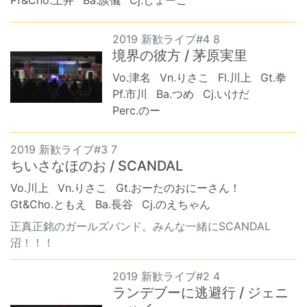
2019 新歓ライブ#4 8
境界の彼方 / 茅原実里
Vo.津名
Vn.りさこ
Fl.川上
Gt.拳
Pf.市川
Ba.つめ
Cj.いけだ
Perc.のー
2019 新歓ライブ#3 7
ちいさなほのお / SCANDAL
Vo.川上
Vn.りさこ
Gt.おーたのおにーさん！
Gt&Cho.ともえ
Ba.長谷
Cj.のえちゃん
正真正銘のガールズバンド。みんな一緒にSCANDAL
沼！！！
2019 新歓ライブ#2 4
ランデブーに逃避行 / ジェニ