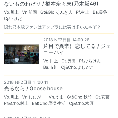
ないものねだり / 橋本奈々未(乃木坂46)
Vo.川上
Vn.前岡
Gt&Glo.そんき人
Pf.村上
Ba.長谷
Cj.いけだ
隠れ乃木坂ファンはアンプラには実は多いんやぞ？
2018 NF3日目 14:00 28
片目で異常に恋してる / ジェ
ニーハイ
Vo.川上
Gt.奥田
Pf.ひらけん
Ba.市川
Cj&Cho.よしだこ
2018 NF2日目 11:00 11
光るなら / Goose house
Vo.川上
Vn.しゅがー
Vn.えま
Gt&Cho.秋竹
Gt.安藤
Pf&Cho.村上
Ba&Cho.野菜生活
Cj&Cho.木原