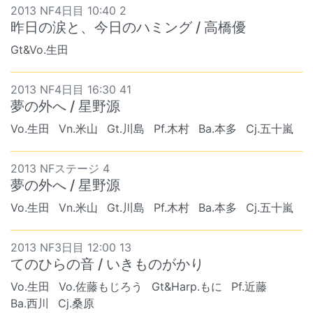
2013 NF4日目 10:40 2
昨日の涙と、今日のハミング / 高橋優
Gt&Vo.生田
2013 NF4日目 16:30 41
夢の外へ / 星野源
Vo.生田
Vn.米山
Gt.川島
Pf.木村
Ba.本多
Cj.五十嵐
2013 NFステージ 4
夢の外へ / 星野源
Vo.生田
Vn.米山
Gt.川島
Pf.木村
Ba.本多
Cj.五十嵐
2013 NF3日目 12:00 13
てのひらの音 / いきものがかり
Vo.生田
Vo.佐藤もじろう
Gt&Harp.もに
Pf.近藤
Ba.西川
Cj.桑原