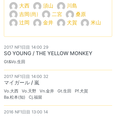
大西
須山
川島
吉岡(尚)
二宮
桑原
辻岡
金井
犬賀
米山
2017 NF1日目 14:00 29
SO YOUNG / THE YELLOW MONKEY
Gt&Vo.生田
2017 NF1日目 14:00 32
マイガール / 嵐
Vo.大西
Vo.天野
Vn.金井
Gt.生田
Pf.犬賀
Ba.松本(知)
Cj.福留
2016 NF1日目 13:00 14