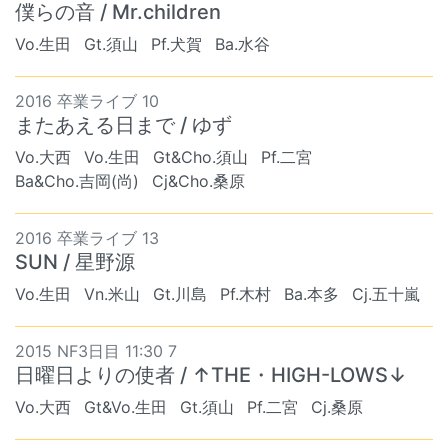
僕らの音 / Mr.children
Vo.生田
Gt.須山
Pf.犬賀
Ba.水谷
2016 卒業ライブ 10
またあえる日まで / ゆず
Vo.大西
Vo.生田
Gt&Cho.須山
Pf.二宮
Ba&Cho.吉岡(尚)
Cj&Cho.桑原
2016 卒業ライブ 13
SUN / 星野源
Vo.生田
Vn.米山
Gt.川島
Pf.木村
Ba.本多
Cj.五十嵐
2015 NF3日目 11:30 7
日曜日よりの使者 / ↑THE・HIGH-LOWS↓
Vo.大西
Gt&Vo.生田
Gt.須山
Pf.二宮
Cj.桑原