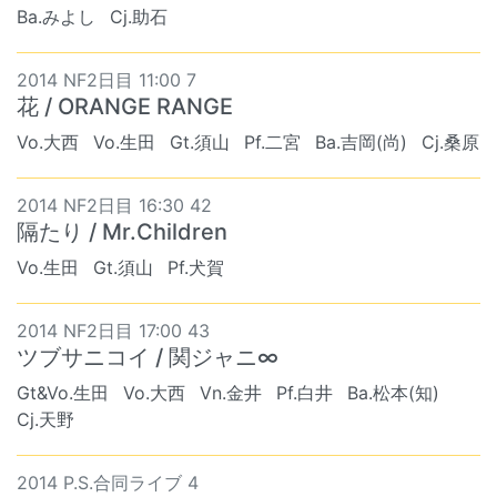
Ba.みよし
Cj.助石
2014 NF2日目 11:00 7
花 / ORANGE RANGE
Vo.大西
Vo.生田
Gt.須山
Pf.二宮
Ba.吉岡(尚)
Cj.桑原
2014 NF2日目 16:30 42
隔たり / Mr.Children
Vo.生田
Gt.須山
Pf.犬賀
2014 NF2日目 17:00 43
ツブサニコイ / 関ジャニ∞
Gt&Vo.生田
Vo.大西
Vn.金井
Pf.白井
Ba.松本(知)
Cj.天野
2014 P.S.合同ライブ 4