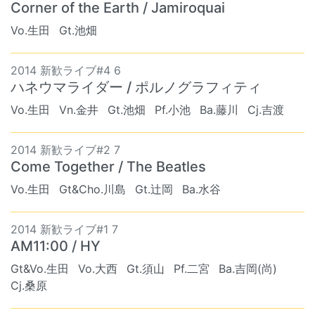
Corner of the Earth / Jamiroquai
Vo.生田
Gt.池畑
2014 新歓ライブ#4 6
ハネウマライダー / ポルノグラフィティ
Vo.生田
Vn.金井
Gt.池畑
Pf.小池
Ba.藤川
Cj.吉渡
2014 新歓ライブ#2 7
Come Together / The Beatles
Vo.生田
Gt&Cho.川島
Gt.辻岡
Ba.水谷
2014 新歓ライブ#1 7
AM11:00 / HY
Gt&Vo.生田
Vo.大西
Gt.須山
Pf.二宮
Ba.吉岡(尚)
Cj.桑原