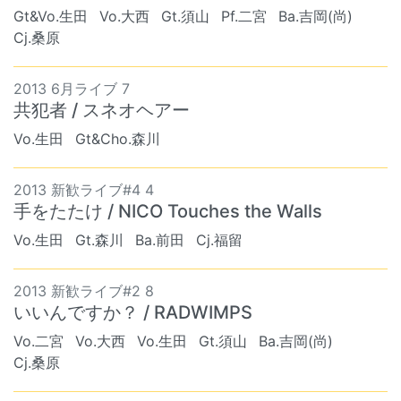
Gt&Vo.生田
Vo.大西
Gt.須山
Pf.二宮
Ba.吉岡(尚)
Cj.桑原
2013 6月ライブ 7
共犯者 / スネオヘアー
Vo.生田
Gt&Cho.森川
2013 新歓ライブ#4 4
手をたたけ / NICO Touches the Walls
Vo.生田
Gt.森川
Ba.前田
Cj.福留
2013 新歓ライブ#2 8
いいんですか？ / RADWIMPS
Vo.二宮
Vo.大西
Vo.生田
Gt.須山
Ba.吉岡(尚)
Cj.桑原