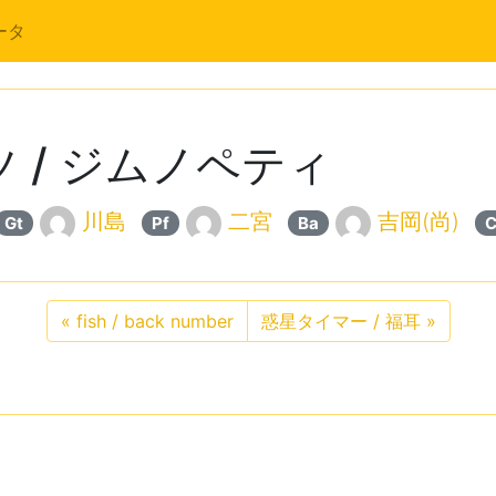
ータ
 / ジムノペティ
川島
二宮
吉岡(尚)
Gt
Pf
Ba
C
«
fish / back number
惑星タイマー / 福耳
»