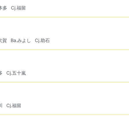
.本多
Cj.福留
.犬賀
Ba.みよし
Cj.助石
多
Cj.五十嵐
川
Cj.福留