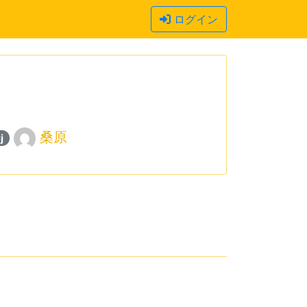
ログイン
桑原
j