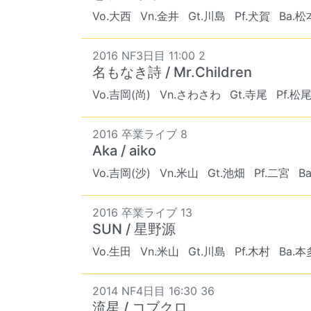
Vo.大西
Vn.金井
Gt.川島
Pf.犬賀
Ba.松
2016 NF3日目 11:00 2
名もなき詩 / Mr.Children
Vo.吉岡(尚)
Vn.さわさわ
Gt.寺尾
Pf.松
2016 卒業ライブ 8
Aka / aiko
Vo.吉岡(沙)
Vn.米山
Gt.池畑
Pf.二宮
B
2016 卒業ライブ 13
SUN / 星野源
Vo.生田
Vn.米山
Gt.川島
Pf.木村
Ba.本
2014 NF4日目 16:30 36
流星 / コブクロ