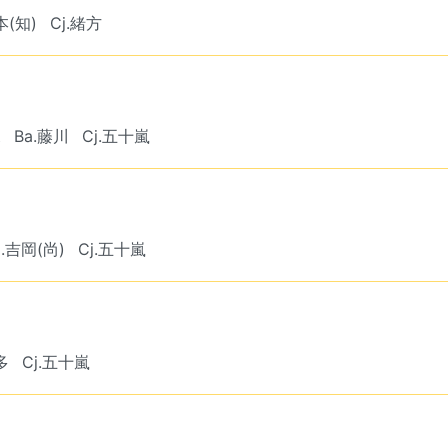
本(知)
Cj.緒方
尾
Ba.藤川
Cj.五十嵐
a.吉岡(尚)
Cj.五十嵐
多
Cj.五十嵐