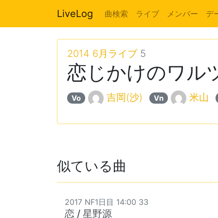
LiveLog
曲検索
ライブ
メンバー
デ
2014 6月ライブ
5
恋じかけのワルツ
吉岡(沙)
米山
Vo
Vn
似ている曲
2017 NF1日目 14:00 33
恋 / 星野源