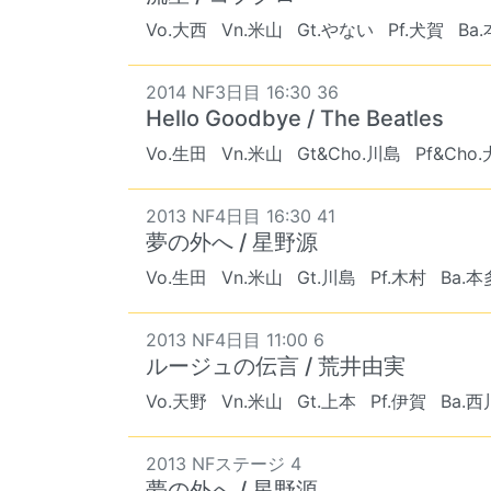
Vo.大西
Vn.米山
Gt.やない
Pf.犬賀
Ba
2014 NF3日目 16:30 36
Hello Goodbye / The Beatles
Vo.生田
Vn.米山
Gt&Cho.川島
Pf&Cho
2013 NF4日目 16:30 41
夢の外へ / 星野源
Vo.生田
Vn.米山
Gt.川島
Pf.木村
Ba.本
2013 NF4日目 11:00 6
ルージュの伝言 / 荒井由実
Vo.天野
Vn.米山
Gt.上本
Pf.伊賀
Ba.西
2013 NFステージ 4
夢の外へ / 星野源