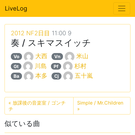
LiveLog
2012 NF2日目
11:00 9
奏 / スキマスイッチ
大西
米山
Vo
Vn
川島
杉村
Gt
Pf
本多
五十嵐
Ba
Cj
«
放課後の音楽室 / ゴンチ
Simple / Mr.Children
チ
»
似ている曲