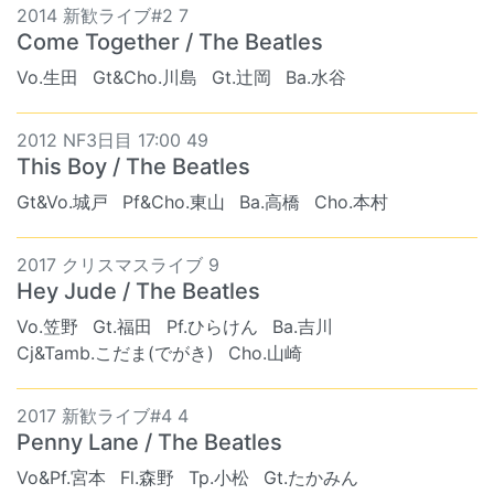
2014 新歓ライブ#2 7
Come Together / The Beatles
Vo.生田
Gt&Cho.川島
Gt.辻岡
Ba.水谷
2012 NF3日目 17:00 49
This Boy / The Beatles
Gt&Vo.城戸
Pf&Cho.東山
Ba.高橋
Cho.本村
2017 クリスマスライブ 9
Hey Jude / The Beatles
Vo.笠野
Gt.福田
Pf.ひらけん
Ba.吉川
Cj&Tamb.こだま(でがき)
Cho.山崎
2017 新歓ライブ#4 4
Penny Lane / The Beatles
Vo&Pf.宮本
Fl.森野
Tp.小松
Gt.たかみん