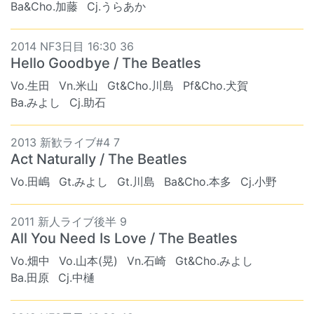
Ba&Cho.加藤
Cj.うらあか
2014 NF3日目 16:30 36
Hello Goodbye / The Beatles
Vo.生田
Vn.米山
Gt&Cho.川島
Pf&Cho.犬賀
Ba.みよし
Cj.助石
2013 新歓ライブ#4 7
Act Naturally / The Beatles
Vo.田嶋
Gt.みよし
Gt.川島
Ba&Cho.本多
Cj.小野
2011 新人ライブ後半 9
All You Need Is Love / The Beatles
Vo.畑中
Vo.山本(晃)
Vn.石崎
Gt&Cho.みよし
Ba.田原
Cj.中樋