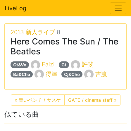
LiveLog
2013 新人ライブ
8
Here Comes The Sun / The
Beatles
Faizi
許斐
Gt&Vo
Gt
得津
吉渡
Ba&Cho
Cj&Cho
«
青いベンチ / サスケ
GATE / cinema staff
»
似ている曲