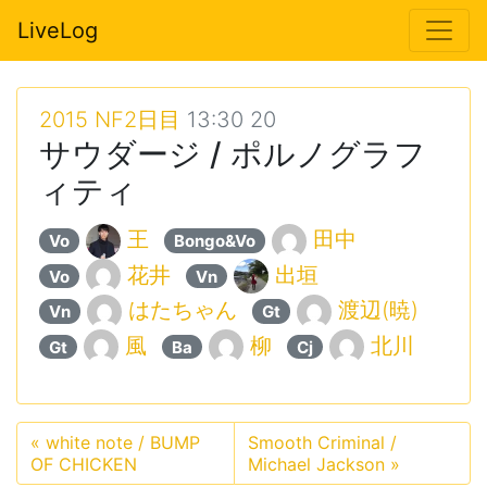
LiveLog
2015 NF2日目
13:30 20
サウダージ / ポルノグラフ
ィティ
王
田中
Vo
Bongo&Vo
花井
出垣
Vo
Vn
はたちゃん
渡辺(暁)
Vn
Gt
風
柳
北川
Gt
Ba
Cj
«
white note / BUMP
Smooth Criminal /
OF CHICKEN
Michael Jackson
»