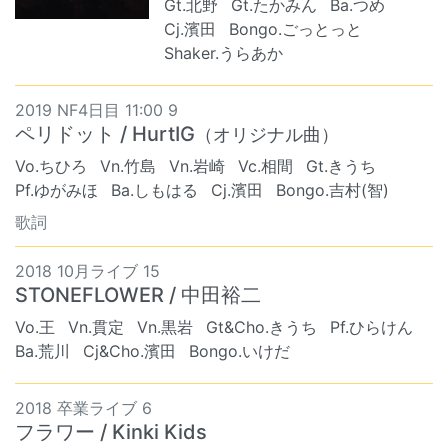
Gt.北野
Gt.たかみん
Ba.つめ
Cj.濱田
Bongo.ごっとっと
Shaker.うらあか
2019 NF4日目 11:00 9
ペリドット / HurtIG
（オリジナル曲）
Vo.ちひろ
Vn.竹島
Vn.岩崎
Vc.相間
Gt.きうち
Pf.ゆがみほ
Ba.しもはる
Cj.濱田
Bongo.吉村(智)
歌詞
2018 10月ライブ 15
STONEFLOWER / 中田裕二
Vo.王
Vn.貫定
Vn.黒岩
Gt&Cho.きうち
Pf.ひらけん
Ba.荒川
Cj&Cho.濱田
Bongo.いけだ
2018 卒業ライブ 6
フラワー / Kinki Kids