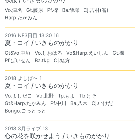
Vo.津名
Gt.藤原
Pf.櫟
Ba.飯塚
Cj.吉村(智)
Harp.たかみん
2016 NF3日目 13:30 16
夏・コイ / いきものがかり
Gt&Vo.中垣
Vo.しおはる
Vo&Harp.えいしん
Gt.櫟
Pf.ぱいせん
Ba.tkg
Cj.緒方
2018 よしぱ〜 1
夏・コイ / いきものがかり
Vo.よしだこ
Vo.北野
Tp.もよ
Tb.けそ
Gt&Harp.たかみん
Pf.中川
Ba.八木
Cj.いけだ
Bongo.ごっとっと
2018 3月ライブ 13
心の花を咲かせよう / いきものがかり