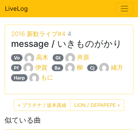
LiveLog
2016 新歓ライブ#4
4
message / いきものがかり
高木
井原
Vo
Gt
伊賀
柳
緒方
Pf
Ba
Cj
もに
Harp
«
プラチナ / 坂本真綾
LION / DEPAPEPE
»
似ている曲