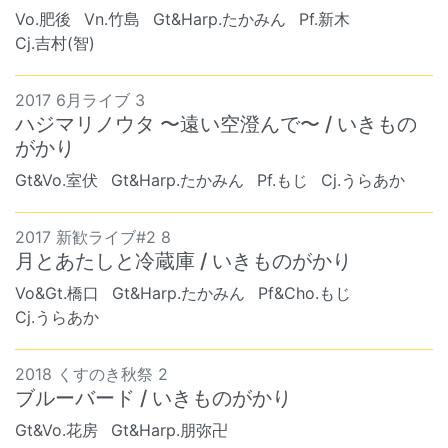
Vo.肥後
Vn.竹島
Gt&Harp.たかみん
Pf.新木
Cj.吉村(智)
2017 6月ライブ 3
ハジマリノウタ 〜遠い空澄んで〜 / いきもの
がかり
Gt&Vo.室伏
Gt&Harp.たかみん
Pf.もじ
Cj.うらあか
2017 新歓ライブ#2 8
月とあたしと冷蔵庫 / いきものがかり
Vo&Gt.橋口
Gt&Harp.たかみん
Pf&Cho.もじ
Cj.うらあか
2018 くすのき秋祭 2
ブルーバード / いきものがかり
Gt&Vo.花房
Gt&Harp.朋弥卍