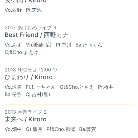
Vo.西野
Pf.芝池
2017 あけおめライブ 9
Best Friend / 西野カナ
Vo.あず
Vn.後藤(岳)
Pf.中川
Ba.たっくん
Cj&Cho.まえけー
2018 NF2日目 12:00 17
ひまわり / Kiroro
Vo.津名
Fl.しーちゃん
Gt&Cho.ともえ
Pf.板井
Ba.長谷
Cj.吉村(智)
2013 卒業ライブ 2
未来へ / Kiroro
Vo.畑中
Gt.望月
Pf&Cho.柳澤
Ba.藤賀