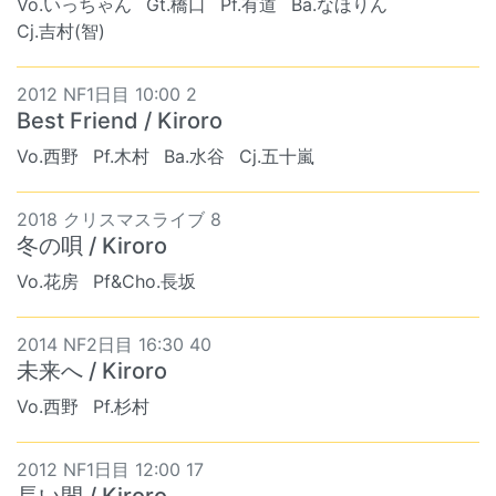
Vo.いっちゃん
Gt.橋口
Pf.有道
Ba.なほりん
Cj.吉村(智)
2012 NF1日目 10:00 2
Best Friend / Kiroro
Vo.西野
Pf.木村
Ba.水谷
Cj.五十嵐
2018 クリスマスライブ 8
冬の唄 / Kiroro
Vo.花房
Pf&Cho.長坂
2014 NF2日目 16:30 40
未来へ / Kiroro
Vo.西野
Pf.杉村
2012 NF1日目 12:00 17
長い間 / Kiroro