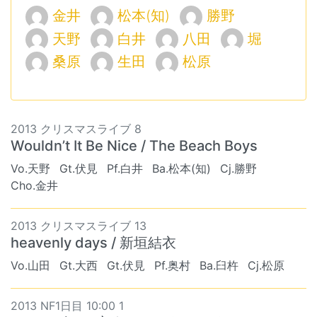
金井
松本(知)
勝野
天野
白井
八田
堀
桑原
生田
松原
2013 クリスマスライブ 8
Wouldn’t It Be Nice / The Beach Boys
Vo.天野
Gt.伏見
Pf.白井
Ba.松本(知)
Cj.勝野
Cho.金井
2013 クリスマスライブ 13
heavenly days / 新垣結衣
Vo.山田
Gt.大西
Gt.伏見
Pf.奥村
Ba.臼杵
Cj.松原
2013 NF1日目 10:00 1