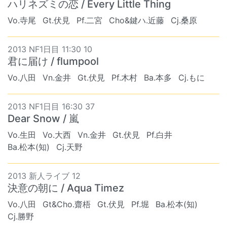
ハリネズミの恋 / Every Little Thing
Vo.寺尾
Gt.伏見
Pf.二宮
Cho&鍵ハ.近藤
Cj.桑原
2013 NF1日目 11:30 10
君に届け / flumpool
Vo.八田
Vn.金井
Gt.伏見
Pf.木村
Ba.本多
Cj.もに
2013 NF1日目 16:30 37
Dear Snow / 嵐
Vo.生田
Vo.大西
Vn.金井
Gt.伏見
Pf.白井
Ba.松本(知)
Cj.天野
2013 新人ライブ 12
決意の朝に / Aqua Timez
Vo.八田
Gt&Cho.齋梧
Gt.伏見
Pf.堀
Ba.松本(知)
Cj.勝野