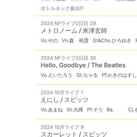
ボトルネック奏法!?
2024 NFライブ2日目 29
メトロノーム / 米津玄師
Vo.やの
Vn.森 裕貴
Gt&Cho.ひろゆき
2024 NFライブ2日目 30
Hello, Goodbye / The Beatles
Vo.えいたろう
Gt.ちゃる
Pf.かきのはすし
2024 10月ライブ 1
えにし / スピッツ
Vo.あまね
Gt.火縄
Pf.そう
Ba. ︎︎ ︎︎
Cj
2024 10月ライブ 9
スカーレット / スピッツ