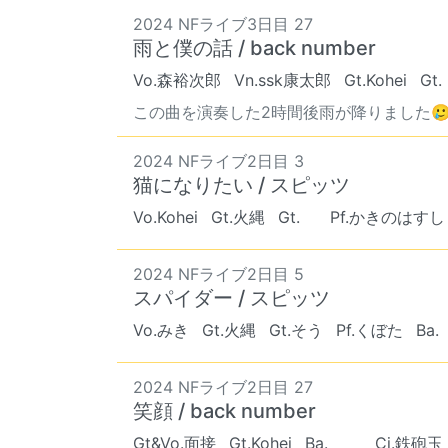
2024 NFライブ3日目 27
雨と僕の話 / back number
Vo.森裕次郎
Vn.ssk康太郎
Gt.Kohei
Gt. 
この曲を演奏した2時間後雨が降りました🥲
2024 NFライブ2日目 3
猫になりたい / スピッツ
Vo.Kohei
Gt.火縄
Gt. ︎︎
Pf.かきのはすし
2024 NFライブ2日目 5
スパイダー / スピッツ
Vo.みき
Gt.火縄
Gt.そう
Pf.くぼた
Ba. ︎
2024 NFライブ2日目 27
笑顔 / back number
Gt&Vo.面接
Gt.Kohei
Ba. ︎︎ ︎︎
Cj.鉄砲玉