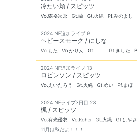
冷たい頬 / スピッツ
Vo.森裕次郎
Gt.蘭
Gt.火縄
Pf.みのよし
2024 NF追加ライブ 9
ヘビースモーク / にしな
Vo.もた
Vn.かりん
Gt. ︎︎ ︎︎
Gt.きした
2024 NF追加ライブ 13
ロビンソン / スピッツ
Vo.えいたろう
Gt.火縄
Gt.めい
Pf.まほ
2024 NFライブ3日目 23
楓 / スピッツ
Vo.有光優衣
Vo.Kohei
Gt.火縄
Gt.はや
11月は秋だよ！！！