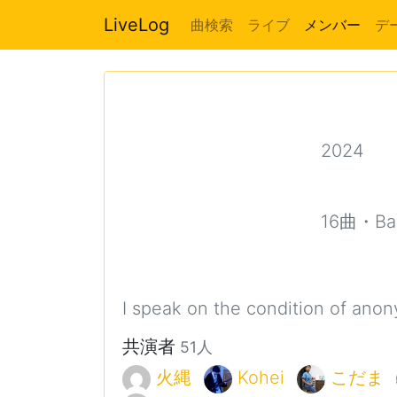
LiveLog
曲検索
ライブ
メンバー
デ
2024
︎︎
16曲・Ba,
I speak on the condition of anon
共演者
51人
火縄
Kohei
こだま