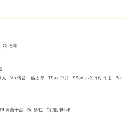
Cj.石本
s
りん
Vn.倍音 倫太郎
TSax.中井
SSax.いとうゆうま
Ba. ︎︎
Pf.齊藤千晶
Ba.酔狂
Cj.淺川叶和