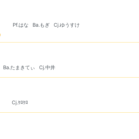
︎︎ ︎︎
Pf.はな
Ba.もぎ
Cj.ゆうすけ
‎
Ba.たまきてぃ
Cj.中井
︎ ︎︎
Cj.ｹﾛｹﾛ