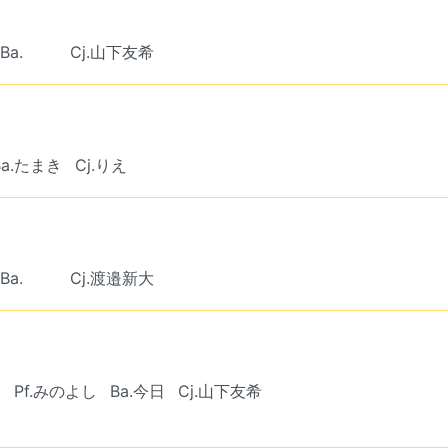
Ba. ︎︎ ︎︎
Cj.山下友希
Ba.たまき
Cj.りえ
Ba. ︎︎ ︎︎
Cj.渡邉新大
さ
Pf.みのよし
Ba.今日
Cj.山下友希