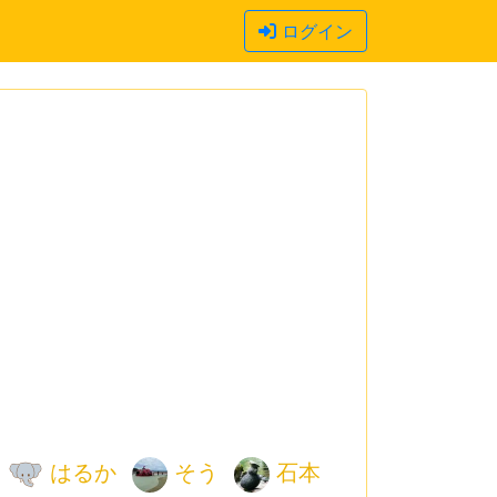
ログイン
はるか
そう
石本