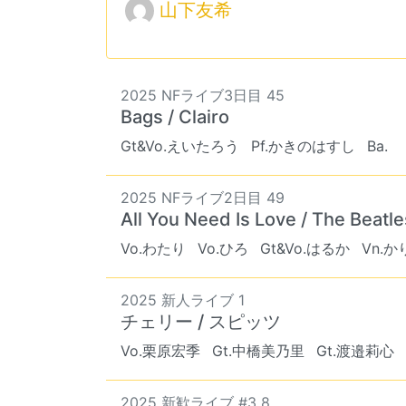
山下友希
2025 NFライブ3日目 45
Bags / Clairo
Gt&Vo.えいたろう
Pf.かきのはすし
Ba. ︎︎
2025 NFライブ2日目 49
All You Need Is Love / The Beatle
Vo.わたり
Vo.ひろ
Gt&Vo.はるか
Vn.か
2025 新人ライブ 1
チェリー / スピッツ
Vo.栗原宏季
Gt.中橋美乃里
Gt.渡邉莉心
2025 新歓ライブ #3 8