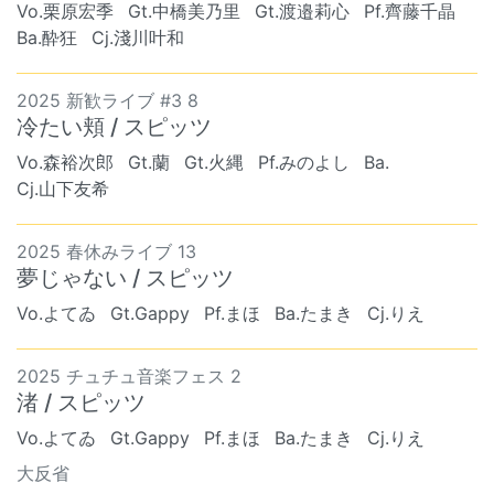
Vo.栗原宏季
Gt.中橋美乃里
Gt.渡邉莉心
Pf.齊藤千晶
Ba.酔狂
Cj.淺川叶和
2025 新歓ライブ #3 8
冷たい頬 / スピッツ
Vo.森裕次郎
Gt.蘭
Gt.火縄
Pf.みのよし
Ba. ︎︎ ︎︎
Cj.山下友希
2025 春休みライブ 13
夢じゃない / スピッツ
Vo.よてゐ
Gt.Gappy
Pf.まほ
Ba.たまき
Cj.りえ
2025 チュチュ音楽フェス 2
渚 / スピッツ
Vo.よてゐ
Gt.Gappy
Pf.まほ
Ba.たまき
Cj.りえ
大反省