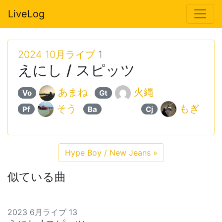
LiveLog
2024 10月ライブ
1
えにし / スピッツ
あまね
火縄
Vo
Gt
そう
︎︎
もぎ
Pf
Ba
Cj
Hype Boy / New Jeans
»
似ている曲
2023 6月ライブ 13