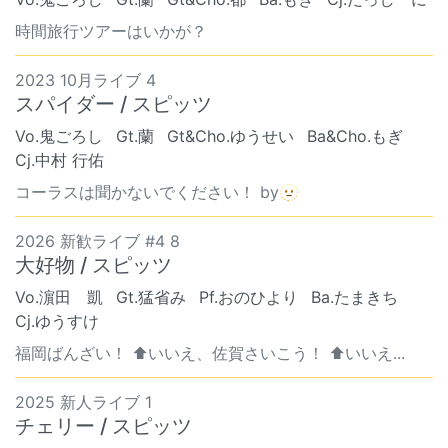
時間旅行ツアーはいかが？
2023 10月ライブ 4
スパイダー / スピッツ
Vo.鬼ごろし
Gt.蘭
Gt&Cho.ゆうせい
Ba&Cho.もぎ
Cj.中村 行佑
コーラスは聞かないでください！ by🫥
2026 新歓ライブ #4 8
大好物 / スピッツ
Vo.濵田 凱
Gt.猛省み
Pf.おのひより
Ba.たまきち
Cj.ゆうすけ
福岡ばんざい！ ⬆️いいえ、佐賀さいこう！ ⬆️いいえ...
2025 新人ライブ 1
チェリー / スピッツ