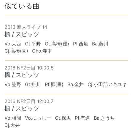
似ている曲
2013 新人ライブ 14
楓 / スピッツ
Vo.大西
Gt.平野
Gt.高橋(優)
Pf.西垣
Ba.藤川
Cj.高橋(真)
Cho.寺本
2018 NF2日目 10:00 5
楓 / スピッツ
Vo.笠野
Gt.掛川
Pf.原(里)
Ba.金井
Cj.小田部アキユキ
2016 NF2日目 12:00 7
楓 / スピッツ
Vo.相間
Vo.にっしー
Gt.保坂
Pf.有道
Ba.きうち
Cj.大井