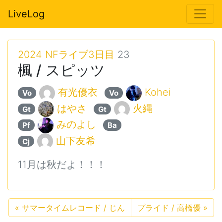
LiveLog
2024 NFライブ3日目
23
楓 / スピッツ
有光優衣
Kohei
Vo
Vo
はやさ
火縄
Gt
Gt
みのよし
︎︎
Pf
Ba
山下友希
Cj
11月は秋だよ！！！
«
サマータイムレコード / じん
プライド / 高橋優
»