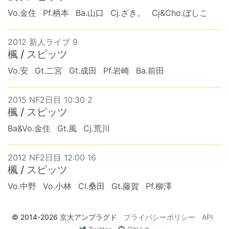
Vo.金住
Pf.柄本
Ba.山口
Cj.ざき。
Cj&Cho.ぼしこ
2012 新人ライブ 9
楓 / スピッツ
Vo.安
Gt.二宮
Gt.成田
Pf.岩崎
Ba.前田
2015 NF2日目 10:30 2
楓 / スピッツ
Ba&Vo.金住
Gt.風
Cj.荒川
2012 NF2日目 12:00 16
楓 / スピッツ
Vo.中野
Vo.小林
Cl.桑田
Gt.藤賀
Pf.柳澤
© 2014-2026
京大アンプラグド
プライバシーポリシー
API