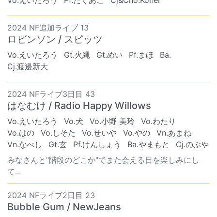
Vo.えいたろう
Pf.たぐあこ
Cj&Cho.Kohei
2024 NF追加ライブ 13
ロビンソン / スピッツ
Vo.えいたろう
Gt.火縄
Gt.めい
Pf.まほ
Ba. ︎︎ ︎︎
Cj.渡邉新大
2024 NFライブ3日目 43
はなむけ / Radio Happy Willows
Vo.えいたろう
Vo.犬
Vo.小野 美玲
Vo.わたり
Vo.はの
Vo.しそた
Vo.せいや
Vo.やの
Vn.あまね
Vn.なべし
Gt.玄
Pf.けんしょう
Ba.やまもと
Cj.のぶや
みなさんと"階段のどこか"でまた会える日を楽しみにし
て...
2024 NFライブ2日目 23
Bubble Gum / NewJeans