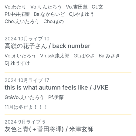
Vo.わたり
Vo.りんたろう
Vo.吉田慧
Gt.玄
Pf.中井拓望
Ba.なからいど
Cj.やまゆう
Cho.えいたろう
Cho.ほの
2024 10月ライブ 10
高嶺の花子さん / back number
Vo.えいたろう
Vn.ssk康太郎
Gt.はやさ
Ba.みさき
Cj.ゆうすけ
2024 10月ライブ 17
this is what autumn feels like / JVKE
Gt&Vo.えいたろう
Pf.伊藤
11月は冬だよ！！！
2024 9月ライブ 5
灰色と青(＋菅田将暉) / 米津玄師