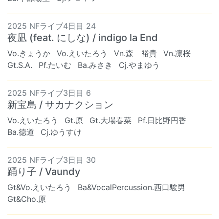
2025 NFライブ4日目 24
夜凪 (feat. にしな) / indigo la End
Vo.きょうか
Vo.えいたろう
Vn.森 裕貴
Vn.凛桜
Gt.S.A.
Pf.たいむ
Ba.みさき
Cj.やまゆう
2025 NFライブ3日目 6
新宝島 / サカナクション
Vo.えいたろう
Gt.原
Gt.大場春菜
Pf.日比野円香
Ba.德道
Cj.ゆうすけ
2025 NFライブ3日目 30
踊り子 / Vaundy
Gt&Vo.えいたろう
Ba&VocalPercussion.西口駿男
Gt&Cho.原