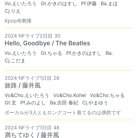
Vo.えいたろう
Gt.かきのはすし
Pf.伊藤
Ba.まほ
Cj.りえ
Kpop布教隊
2024 NFライブ2日目 30
Hello, Goodbye / The Beatles
Vo.えいたろう
Gt.ちゃる
Pf.かきのはすし
Ba. ︎︎ ︎︎
Cj.こだま
2024 NFライブ1日目 26
旅路 / 藤井風
Vo&Cho.えいたろう
Vo&Cho.Kohei
Vo&Cho.ちゃる
Gt.玄
Pf.みのよし
Ba.吉田 春紀
Cj.やまゆう
ボーカルが3人ともロングコート着てるのは偶然です
2024 NFライブ1日目 48
満ちてゆく / 藤井風