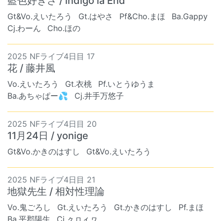
藍色好きさ / indigo la End
Gt&Vo.えいたろう
Gt.はやさ
Pf&Cho.まほ
Ba.Gappy
Cj.わーん
Cho.ほの
2025 NFライブ4日目 17
花 / 藤井風
Vo.えいたろう
Gt.衣桃
Pf.いとうゆうま
Ba.あちゃぱー💦
Cj.井手万悠子
2025 NFライブ4日目 20
11月24日 / yonige
Gt&Vo.かきのはすし
Gt&Vo.えいたろう
2025 NFライブ4日目 21
地獄先生 / 相対性理論
Vo.鬼ごろし
Gt.えいたろう
Gt.かきのはすし
Pf.まほ
Ba.平郡陽生
Cj.ㇰㇿィヮ