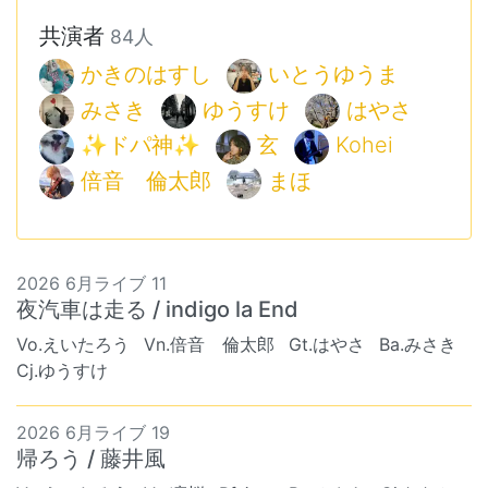
共演者
84人
かきのはすし
いとうゆうま
みさき
ゆうすけ
はやさ
✨ドパ神✨
玄
Kohei
倍音 倫太郎
まほ
2026 6月ライブ 11
夜汽車は走る / indigo la End
Vo.えいたろう
Vn.倍音 倫太郎
Gt.はやさ
Ba.みさき
Cj.ゆうすけ
2026 6月ライブ 19
帰ろう / 藤井風