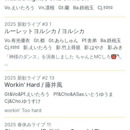
Vo.えいたろう
Vn.凛桜
Gt.蘭
Ba.鉄砲玉
Cj.ｹﾛｹﾛ
2025 新歓ライブ #3 1
ルーレットヨルシカ / ヨルシカ
Vo.有光優衣
Gt.都
Gt.あらしゅん
Pf.舎弟
Ba.鉄砲玉
Cj.ｹﾛｹﾛ
影.えいたろう
影.竹上尋規
影.はやさ
影.みき
「神様のダンス」を演奏しました ちゃんとMCしろ👹🔪
...
2025 新歓ライブ #2 13
Workin' Hard / 藤井風
Gt&Vo&Pf.えいたろう
Pf&Cho&ASax.いとうゆうま
Cj&Cho.ゆうすけ
workin' Too hard
2025 春休みライブ 11