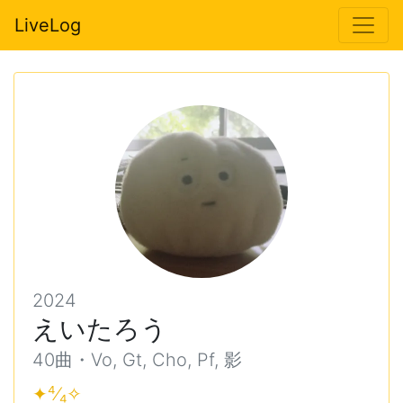
LiveLog
2024
えいたろう
40曲・Vo, Gt, Cho, Pf, 影
✦
⁴⁄₄
✧