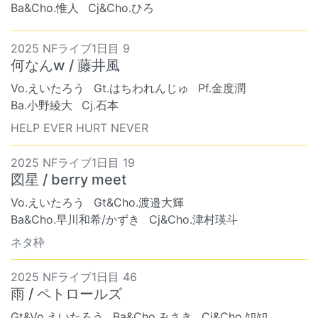
Ba&Cho.惟人
Cj&Cho.ひろ
2025 NFライブ1日目 9
何なんw / 藤井風
Vo.えいたろう
Gt.はちわれんじゅ
Pf.金度潤
Ba.小野綾大
Cj.石本
HELP EVER HURT NEVER
2025 NFライブ1日目 19
図星 / berry meet
Vo.えいたろう
Gt&Cho.渡邉大輝
Ba&Cho.早川和希/かずき
Cj&Cho.津村瑛斗
ネタ枠
2025 NFライブ1日目 46
雨 / ペトロールズ
Gt&Vo.えいたろう
Ba&Cho.みさき
Cj&Cho.ｹﾛｹﾛ