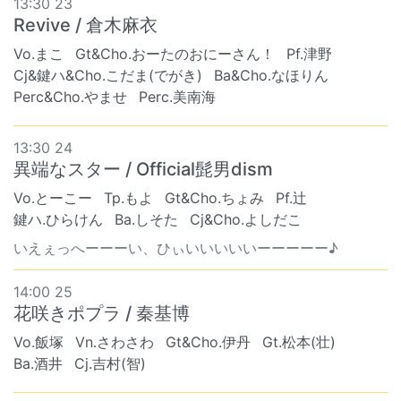
13:30 23
Revive / 倉木麻衣
Vo.まこ
Gt&Cho.おーたのおにーさん！
Pf.津野
Cj&鍵ハ&Cho.こだま(でがき)
Ba&Cho.なほりん
Perc&Cho.やませ
Perc.美南海
13:30 24
異端なスター / Official髭男dism
Vo.とーこー
Tp.もよ
Gt&Cho.ちょみ
Pf.辻
鍵ハ.ひらけん
Ba.しそた
Cj&Cho.よしだこ
いえぇっへーーーい、ひぃいいいいいーーーーー♪
14:00 25
花咲きポプラ / 秦基博
Vo.飯塚
Vn.さわさわ
Gt&Cho.伊丹
Gt.松本(壮)
Ba.酒井
Cj.吉村(智)