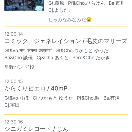
Gt.藤原
Pf&Cho.ひらけん
Ba.市川
Cj.よしだこ
しゃみなみなみだ😢
12:00 14
コミック・ジェネレイション / 毛皮のマリーズ
Gt&Vo.नमः समन्त वज्राणां
Gt&Cho.つかもと ゆうた
Ba&Cho.談儀
Cj&Cho.あくと
Perc&Cho.たかぎ
星野バンド'19
12:00 15
からくりピエロ / 40mP
Gt&Vo.りほ
Cl.つかもと ゆうた
Pf&Cho.鯛
Ba.有澤
Cj.宇田
12:30 16
シニガミレコード / じん