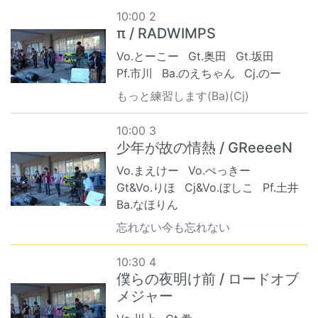
10:00 2
π / RADWIMPS
Vo.とーこー
Gt.奥田
Gt.坂田
Pf.市川
Ba.のえちゃん
Cj.のー
もっと練習します(Ba)(Cj)
10:00 3
少年が故の情熱 / GReeeeN
Vo.まえけー
Vo.ぺっきー
Gt&Vo.りほ
Cj&Vo.ぼしこ
Pf.土井
Ba.なほりん
忘れない今も忘れない
10:30 4
僕らの夜明け前 / ロードオブ
メジャー