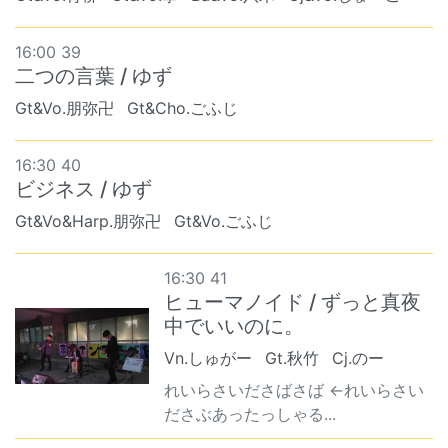
16:00 39
二つの言葉 / ゆず
Gt&Vo.朋弥卍
Gt&Cho.ごふじ
16:30 40
ビジネス / ゆず
Gt&Vo&Harp.朋弥卍
Gt&Vo.ごふじ
16:30 41
ヒューマノイド / ずっと真夜
中でいいのに。
Vn.しゅがー
Gt.秋竹
Cj.のー
れいらさいださばさば ←れいらさい
ださぶあったっしゃる...