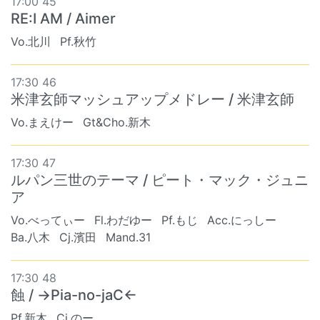
17:00 45
RE:I AM / Aimer
Vo.北川
Pf.秋竹
17:30 46
米津玄師マッシュアップメドレー / 米津玄師
Vo.まえけー
Gt&Cho.新木
17:30 47
ルパン三世のテーマ / ピート・マック・ジュニ
ア
Vo.べってぃー
Fl.わだゆー
Pf.もじ
Acc.にっしー
Ba.八木
Cj.濱田
Mand.31
17:30 48
蝕 / →Pia-no-jaC←
Pf.新木
Cj.のー