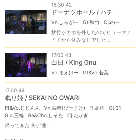
16:30 42
ドーナツホール / ハチ
Vn.しゅがー
Gt.秋竹
Cj.のー
秋竹がカポを外したのでヒューマノ
イドから休みなしでした...
17:00 43
白日 / King Gnu
Vo.まえけー
Gt&Vo.若葉
17:00 44
眠り姫 / SEKAI NO OWARI
Pf&Vo.じじんん
Vn.宮崎(ぴーすけ)
Fl.高佐
Gt.31
Glo.三輪
Ba&Cho.しそた
Cj.たかぎ
帰ってきた眠り"曲"