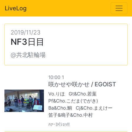
LiveLog
2019/11/23
NF3日目
@共北駐輪場
10:00 1
咲かせや咲かせ / EGOIST
Vo.りほ
Gt&Cho.若葉
Pf&Cho.こだま(でがき)
Ba&Cho.鯛
Cj&Cho.まえけー
笛子&鳴子&Cho.中村
ﾊｧｰﾖｲｼｮｯ!!