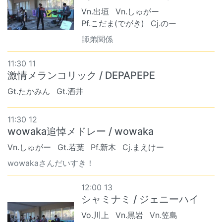
Vn.出垣
Vn.しゅがー
Pf.こだま(でがき)
Cj.のー
師弟関係
11:30 11
激情メランコリック / DEPAPEPE
Gt.たかみん
Gt.酒井
11:30 12
wowaka追悼メドレー / wowaka
Vn.しゅがー
Gt.若葉
Pf.新木
Cj.まえけー
wowakaさんだいすき！
12:00 13
シャミナミ / ジェニーハイ
Vo.川上
Vn.黒岩
Vn.笠島