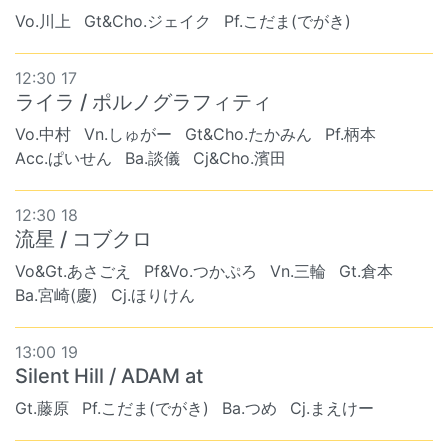
Vo.川上
Gt&Cho.ジェイク
Pf.こだま(でがき)
12:30 17
ライラ / ポルノグラフィティ
Vo.中村
Vn.しゅがー
Gt&Cho.たかみん
Pf.柄本
Acc.ぱいせん
Ba.談儀
Cj&Cho.濱田
12:30 18
流星 / コブクロ
Vo&Gt.あさごえ
Pf&Vo.つかぷろ
Vn.三輪
Gt.倉本
Ba.宮崎(慶)
Cj.ほりけん
13:00 19
Silent Hill / ADAM at
Gt.藤原
Pf.こだま(でがき)
Ba.つめ
Cj.まえけー