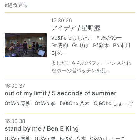
#絶食界隈
15:30 36
アイデア / 星野源
Vo&Perc.よしだこ
Fl.わだゆー
Gt.青柳
Gt.りほ
Pf.猪木
Ba.市川
Cj.のー
よしだこさんのパフォーマンスとわ
だゆーの指パッチンを見...
16:00 37
out of my limit / 5 seconds of summer
Gt&Vo.青柳
Gt&Vo.拳
Ba&Cho.八木
Cj&Cho.しょーご
16:00 38
stand by me / Ben E King
Gt&Vo.青柳
Gt&Vo.拳
Ba&Vo.八木
Cj&Vo.しょーご