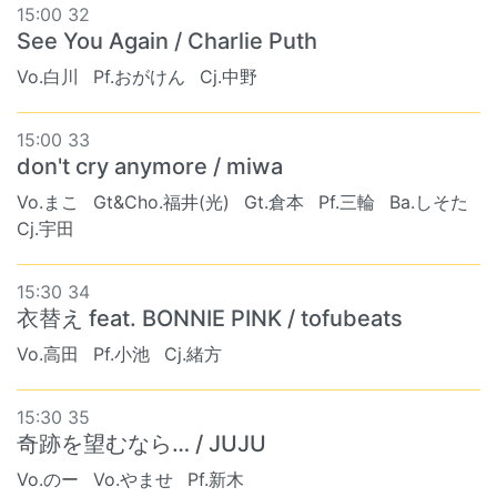
15:00 32
See You Again / Charlie Puth
Vo.白川
Pf.おがけん
Cj.中野
15:00 33
don't cry anymore / miwa
Vo.まこ
Gt&Cho.福井(光)
Gt.倉本
Pf.三輪
Ba.しそた
Cj.宇田
15:30 34
衣替え feat. BONNIE PINK / tofubeats
Vo.高田
Pf.小池
Cj.緒方
15:30 35
奇跡を望むなら… / JUJU
Vo.のー
Vo.やませ
Pf.新木