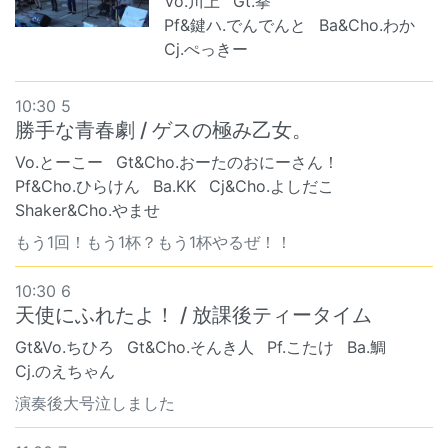
Vo.川上
Gt.拳
Pf&鍵ハ.でんでんと
Ba&Cho.わか
Cj.ぺっきー
10:30 5
勝手な青春劇 / ゲスの極み乙女。
Vo.とーこー
Gt&Cho.おーたのおにーさん！
Pf&Cho.ひらけん
Ba.KK
Cj&Cho.よしだこ
Shaker&Cho.やませ
もう1回！もう1杯？もう1杯やるぜ！！
10:30 6
天使にふれたよ！ / 放課後ティータイム
Gt&Vo.ちひろ
Gt&Cho.そんき人
Pf.こたけ
Ba.鯛
Cj.のえちゃん
演奏後大号泣しました