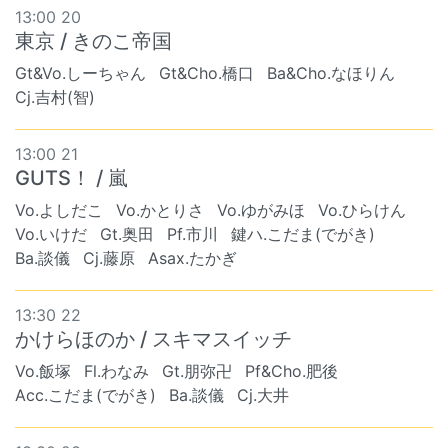
13:00 20
東京 / きのこ帝国
Gt&Vo.しーちゃん
Gt&Cho.橋口
Ba&Cho.なほりん
Cj.吉村(智)
13:00 21
GUTS！ / 嵐
Vo.よしだこ
Vo.かとりさ
Vo.ゆがみほ
Vo.ひらけん
Vo.いけだ
Gt.奥田
Pf.市川
鍵ハ.こだま(でがき)
Ba.談儀
Cj.藤原
Asax.たかぎ
13:30 22
かけらほのか / スキマスイッチ
Vo.飯塚
Fl.わなみ
Gt.朋弥卍
Pf&Cho.肥後
Acc.こだま(でがき)
Ba.談儀
Cj.大井