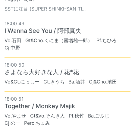
SSTに注目 (SUPER SHINKI-SAN TI...
18:00 49
I Wanna See You / 阿部真央
Vo.石田
Gt&Cho.くにま（國増雄一郎）
Pf.ちひろ
Cj.中野
18:00 50
さよなら大好きな人 / 花*花
Vo&Gt.にっしー
Gt.きうち
Ba.酒井
Cj&Cho.濱田
18:00 51
Together / Monkey Majik
Vo.やませ
Gt&Vo.そんき人
Pf.秋竹
Ba.ごふじ
Cj.のー
Perc.ちょみ