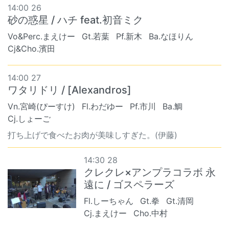
14:00 26
砂の惑星 / ハチ feat.初音ミク
Vo&Perc.まえけー
Gt.若葉
Pf.新木
Ba.なほりん
Cj&Cho.濱田
14:00 27
ワタリドリ / [Alexandros]
Vn.宮崎(ぴーすけ)
Fl.わだゆー
Pf.市川
Ba.鯛
Cj.しょーご
打ち上げで食べたお肉が美味しすぎた。(伊藤)
14:30 28
クレクレ×アンプラコラボ 永
遠に / ゴスペラーズ
Fl.しーちゃん
Gt.拳
Gt.清岡
Cj.まえけー
Cho.中村