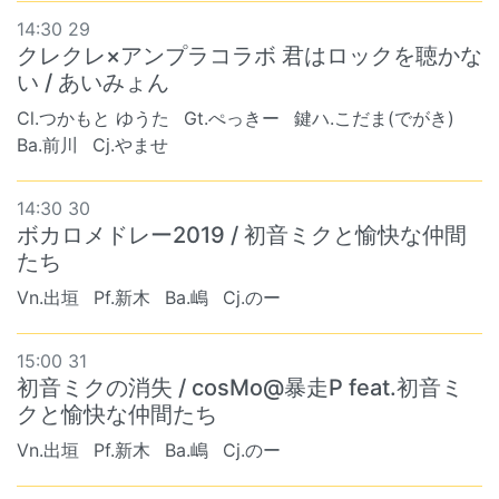
14:30 29
クレクレ×アンプラコラボ 君はロックを聴かな
い / あいみょん
Cl.つかもと ゆうた
Gt.ぺっきー
鍵ハ.こだま(でがき)
Ba.前川
Cj.やませ
14:30 30
ボカロメドレー2019 / 初音ミクと愉快な仲間
たち
Vn.出垣
Pf.新木
Ba.嶋
Cj.のー
15:00 31
初音ミクの消失 / cosMo@暴走P feat.初音ミ
クと愉快な仲間たち
Vn.出垣
Pf.新木
Ba.嶋
Cj.のー