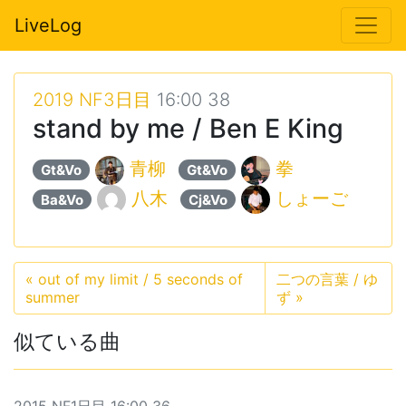
LiveLog
2019 NF3日目
16:00 38
stand by me / Ben E King
青柳
拳
Gt&Vo
Gt&Vo
八木
しょーご
Ba&Vo
Cj&Vo
«
out of my limit / 5 seconds of
二つの言葉 / ゆ
summer
ず
»
似ている曲