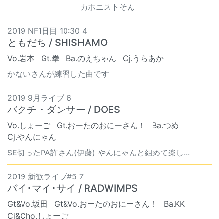
カホニストそん
2019 NF1日目 10:30 4
ともだち / SHISHAMO
Vo.岩本
Gt.拳
Ba.のえちゃん
Cj.うらあか
かないさんが練習した曲です
2019 9月ライブ 6
バクチ・ダンサー / DOES
Vo.しょーご
Gt.おーたのおにーさん！
Ba.つめ
Cj.やんにゃん
SE切ったPA許さん(伊藤) やんにゃんと組めて楽し...
2019 新歓ライブ#5 7
バイ･マイ･サイ / RADWIMPS
Gt&Vo.坂田
Gt&Vo.おーたのおにーさん！
Ba.KK
Cj&Cho.しょーご