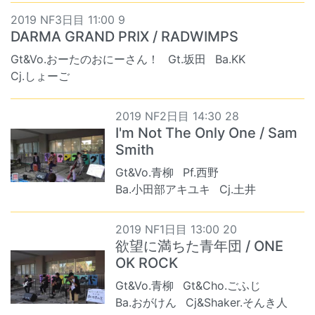
2019 NF3日目 11:00 9
DARMA GRAND PRIX / RADWIMPS
Gt&Vo.おーたのおにーさん！
Gt.坂田
Ba.KK
Cj.しょーご
2019 NF2日目 14:30 28
I'm Not The Only One / Sam
Smith
Gt&Vo.青柳
Pf.西野
Ba.小田部アキユキ
Cj.土井
2019 NF1日目 13:00 20
欲望に満ちた青年団 / ONE
OK ROCK
Gt&Vo.青柳
Gt&Cho.ごふじ
Ba.おがけん
Cj&Shaker.そんき人