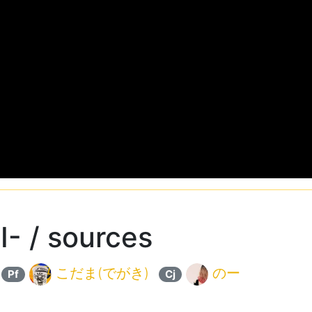
 / sources
こだま(でがき)
のー
Pf
Cj