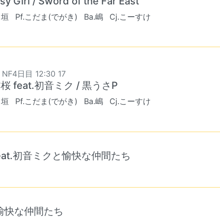
y Girl / Sword of the Far East
出垣
Pf.こだま(でがき)
Ba.嶋
Cj.こーすけ
 NF4日目 12:30 17
桜 feat.初音ミク / 黒うさP
出垣
Pf.こだま(でがき)
Ba.嶋
Cj.こーすけ
feat.初音ミクと愉快な仲間たち
と愉快な仲間たち