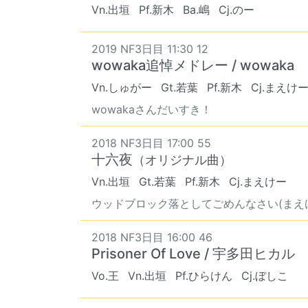
Vn.出垣
Pf.新木
Ba.嶋
Cj.のー
2019 NF3日目 11:30 12
wowaka追悼メドレー / wowaka
Vn.しゅがー
Gt.若葉
Pf.新木
Cj.まえけ
wowakaさんだいすき！
2018 NF3日目 17:00 55
十六夜
（オリジナル曲）
Vn.出垣
Gt.若葉
Pf.新木
Cj.まえけー
ウッドブロック落としてごめんなさい(まえけ
2018 NF3日目 16:00 46
Prisoner Of Love / 宇多田ヒカル
Vo.王
Vn.出垣
Pf.ひらけん
Cj.ぼしこ