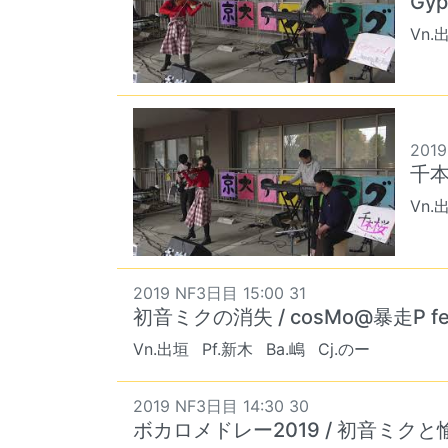
Gyps
Vn.
2019
千本
Vn.
2019 NF3日目 15:00 31
初音ミクの消失 / cosMo@暴走P 
Vn.出垣
Pf.新木
Ba.嶋
Cj.のー
2019 NF3日目 14:30 30
ボカロメドレー2019 / 初音ミク