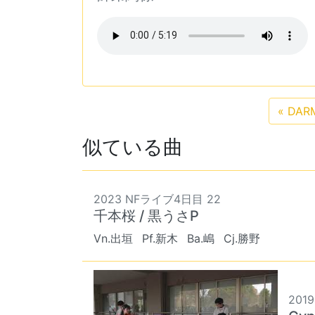
«
DARM
似ている曲
2023 NFライブ4日目 22
千本桜 / 黒うさP
Vn.出垣
Pf.新木
Ba.嶋
Cj.勝野
2019