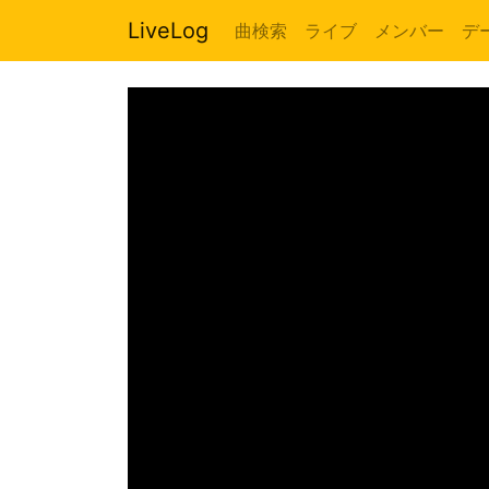
LiveLog
曲検索
ライブ
メンバー
デ