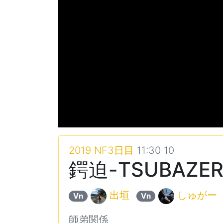
2019 NF3日目
11:30 10
鍔迫-TSUBAZERI-
出垣
しゅがー
Vn
Vn
師弟関係