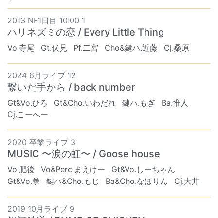
2013 NF1日目 10:00 1
ハリネズミの恋 / Every Little Thing
Vo.寺尾
Gt.伏見
Pf.二宮
Cho&鍵ハ.近藤
Cj.桑原
2024 6月ライブ 12
繋いだ手から / back number
Gt&Vo.ひろ
Gt&Cho.いわだれ
鍵ハ.もぎ
Ba.惟人
Cj.こーへー
2020 卒業ライブ 3
MUSIC 〜涙の虹〜 / Goose house
Vo.肥後
Vo&Perc.まえけー
Gt&Vo.しーちゃん
Gt&Vo.拳
鍵ハ&Cho.もじ
Ba&Cho.なほりん
Cj.大井
2019 10月ライブ 9