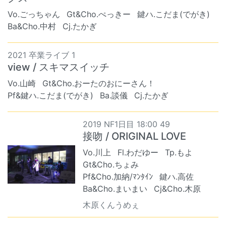
Vo.ごっちゃん
Gt&Cho.ぺっきー
鍵ハ.こだま(でがき)
Ba&Cho.中村
Cj.たかぎ
2021 卒業ライブ 1
view / スキマスイッチ
Vo.山崎
Gt&Cho.おーたのおにーさん！
Pf&鍵ハ.こだま(でがき)
Ba.談儀
Cj.たかぎ
2019 NF1日目 18:00 49
接吻 / ORIGINAL LOVE
Vo.川上
Fl.わだゆー
Tp.もよ
Gt&Cho.ちょみ
Pf&Cho.加納/ﾏﾝﾀｲﾝ
鍵ハ.高佐
Ba&Cho.まいまい
Cj&Cho.木原
木原くんうめぇ