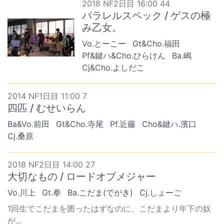
2018 NF2日目 16:00 44
パラレルスペック / ゲスの極
み乙女。
Vo.とーこー
Gt&Cho.福田
Pf&鍵ハ&Cho.ひらけん
Ba.嶋
Cj&Cho.よしだこ
2014 NF1日目 11:00 7
四匹 / むせいらん
Ba&Vo.前田
Gt&Cho.寺尾
Pf.近藤
Cho&鍵ハ.濱口
Cj.桑原
2018 NF2日目 14:00 27
大切なもの / ロードオブメジャー
Vo.川上
Gt.拳
Ba.こだま(でがき)
Cj.しょーご
1回生でこだまを囲ったはずなのに、こだまより年下の奴
が...