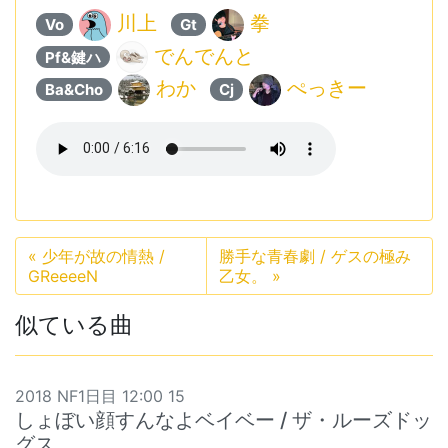
川上
拳
Vo
Gt
でんでんと
Pf&鍵ハ
わか
ぺっきー
Ba&Cho
Cj
«
少年が故の情熱 /
勝手な青春劇 / ゲスの極み
GReeeeN
乙女。
»
似ている曲
2018 NF1日目 12:00 15
しょぼい顔すんなよベイベー / ザ・ルーズドッ
グス