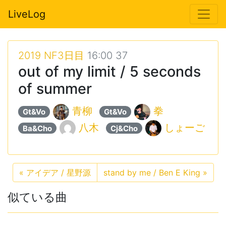
LiveLog
2019 NF3日目
16:00 37
out of my limit / 5 seconds
of summer
青柳
拳
Gt&Vo
Gt&Vo
八木
しょーご
Ba&Cho
Cj&Cho
«
アイデア / 星野源
stand by me / Ben E King
»
似ている曲