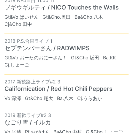
2018 NF4日目 11:00 11
ブギウギルティ / NICO Touches the Walls
Gt&Vo.ぱいせん
Gt&Cho.奥田
Ba&Cho.八木
Cj&Cho.田中
2018 P.S.合同ライブ 1
セプテンバーさん / RADWIMPS
Gt&Vo.おーたのおにーさん！
Gt&Cho.坂田
Ba.KK
Cj.しょーご
2017 新歓路上ライブ#2 3
Californication / Red Hot Chili Peppers
Vo.深澤
Gt&Cho.翔大
Ba.八木
Cj.うらあか
2019 新歓ライブ#2 3
なごり雪 / イルカ
Vo.平越
Pf.おがけん
Ba&Cho.中村
Cj&Cho.しょーご