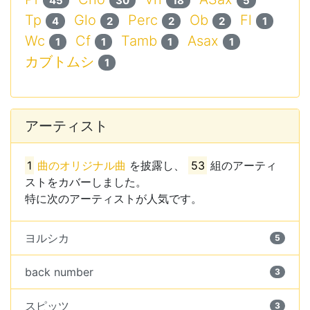
45
30
18
5
Tp
Glo
Perc
Ob
Fl
4
2
2
2
1
Wc
Cf
Tamb
Asax
1
1
1
1
カブトムシ
1
アーティスト
1
曲のオリジナル曲
を披露し、
53
組のアーティ
ストをカバーしました。
特に次のアーティストが人気です。
ヨルシカ
5
back number
3
スピッツ
3