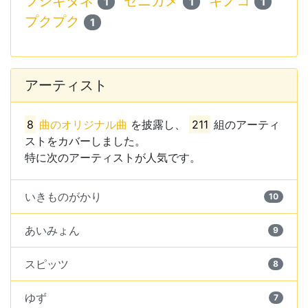
フシギダネ
ゼニガメ
キノコ
1
1
1
プクプク
1
アーティスト
8
曲のオリジナル曲
を披露し、
211
組のアーティ
ストをカバーしました。
特に次のアーティストが人気です。
いきものがかり
10
あいみょん
9
スピッツ
8
ゆず
7