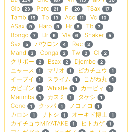
254
187
115
30
Glo
Perc
Fl
TSax
23
21
20
17
Tamb
Tp
Acc
Vc
15
13
11
10
ASax
Harp
Hr
Tb
9
9
8
7
Bongo
Dr
Vla
Shaker
7
6
6
5
Sax
バウロン
Rec
5
4
3
Mand
Conga
Tw
Cl
3
2
2
2
クリボー
Bsax
Djembe
2
2
2
ニャース
マリオ
ピカチュウ
1
1
1
イーブイ
スライム
こがね丸
1
1
1
カビゴン
Whistle
カービィ
1
1
1
Marimba
カスミ
タケシ
1
1
1
Cond
クッパ
ノコノコ
1
1
1
カロン
サトシ
オーキド博士
1
1
1
カイチョウMIYATAKE
ヒトカゲ
1
1