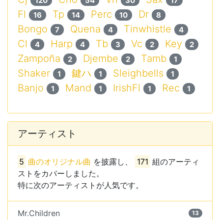
120
54
30
17
Fl
Tp
Perc
Dr
16
14
10
8
Bongo
Quena
Tinwhistle
7
4
4
Cl
Harp
Tb
Vc
Key
4
4
3
2
2
Zampoña
Djembe
Tamb
2
2
1
Shaker
鍵ハ
Sleighbells
1
1
1
Banjo
Mand
IrishFl
Rec
1
1
1
1
アーティスト
5
曲のオリジナル曲
を披露し、
171
組のアーティ
ストをカバーしました。
特に次のアーティストが人気です。
Mr.Children
13