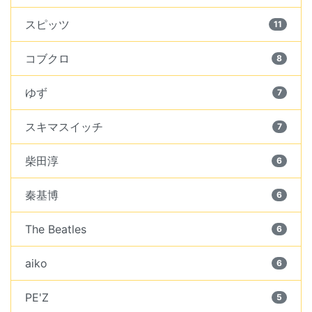
スピッツ
11
コブクロ
8
ゆず
7
スキマスイッチ
7
柴田淳
6
秦基博
6
The Beatles
6
aiko
6
PE'Z
5