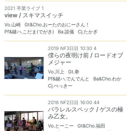
2021 卒業ライブ 1
view / スキマスイッチ
Vo.山崎
Gt&Cho.おーたのおにーさん！
Pf&鍵ハ.こだま(でがき)
Ba.談儀
Cj.たかぎ
2019 NF3日目 10:30 4
僕らの夜明け前 / ロードオブ
メジャー
Vo.川上
Gt.拳
Pf&鍵ハ.でんでんと
Ba&Cho.わか
Cj.ぺっきー
2018 NF2日目 16:00 44
パラレルスペック / ゲスの極
み乙女。
Vo.とーこー
Gt&Cho.福田