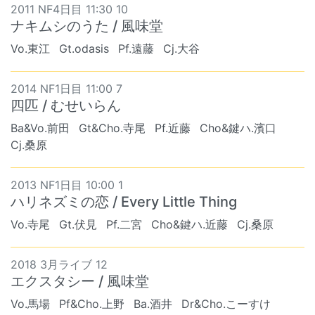
2011 NF4日目 11:30 10
ナキムシのうた / 風味堂
Vo.東江
Gt.odasis
Pf.遠藤
Cj.大谷
2014 NF1日目 11:00 7
四匹 / むせいらん
Ba&Vo.前田
Gt&Cho.寺尾
Pf.近藤
Cho&鍵ハ.濱口
Cj.桑原
2013 NF1日目 10:00 1
ハリネズミの恋 / Every Little Thing
Vo.寺尾
Gt.伏見
Pf.二宮
Cho&鍵ハ.近藤
Cj.桑原
2018 3月ライブ 12
エクスタシー / 風味堂
Vo.馬場
Pf&Cho.上野
Ba.酒井
Dr&Cho.こーすけ