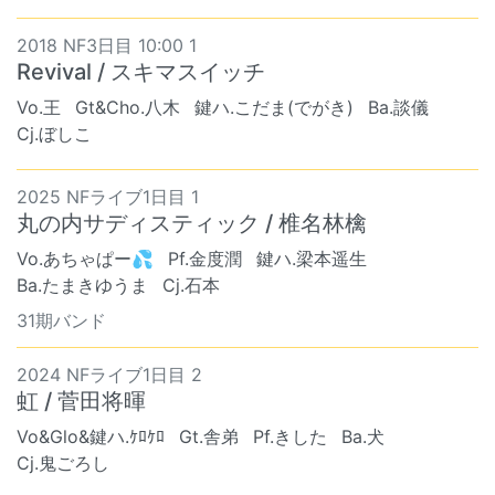
2018 NF3日目 10:00 1
Revival / スキマスイッチ
Vo.王
Gt&Cho.八木
鍵ハ.こだま(でがき)
Ba.談儀
Cj.ぼしこ
2025 NFライブ1日目 1
丸の内サディスティック / 椎名林檎
Vo.あちゃぱー💦
Pf.金度潤
鍵ハ.梁本遥生
Ba.たまきゆうま
Cj.石本
31期バンド
2024 NFライブ1日目 2
虹 / 菅田将暉
Vo&Glo&鍵ハ.ｹﾛｹﾛ
Gt.舎弟
Pf.きした
Ba.犬
Cj.鬼ごろし