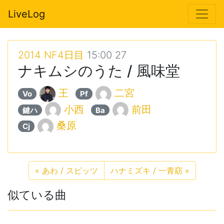
LiveLog
2014 NF4日目
15:00 27
ナキムシのうた / 風味堂
王
二宮
Vo
Pf
小西
前田
鍵ハ
Ba
桑原
Cj
«
あわ / スピッツ
ハナミズキ / 一青窈
»
似ている曲