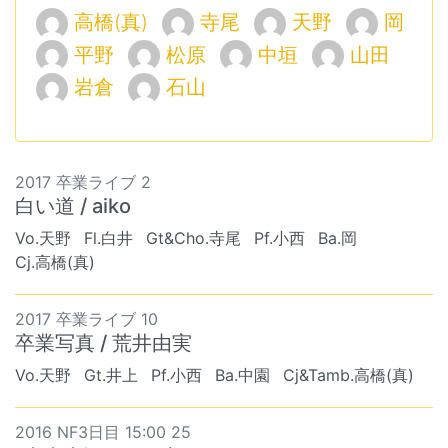
高橋(真)
寺尾
天野
岡
平野
松原
中垣
山田
岩倉
石山
2017 卒業ライブ 2
白い道 / aiko
Vo.天野
Fl.白井
Gt&Cho.寺尾
Pf.小西
Ba.岡
Cj.高橋(真)
2017 卒業ライブ 10
卒業写真 / 荒井由実
Vo.天野
Gt.井上
Pf.小西
Ba.中園
Cj&Tamb.高橋(真)
2016 NF3日目 15:00 25