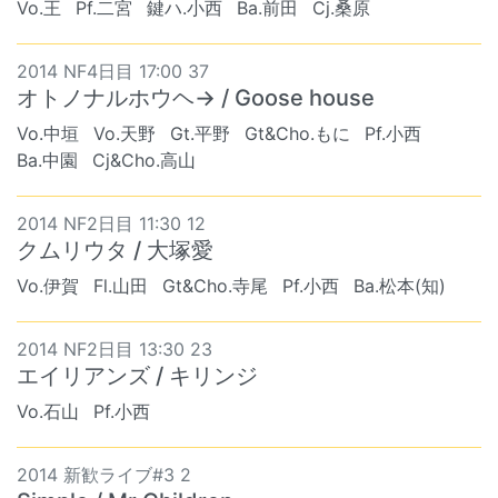
Vo.王
Pf.二宮
鍵ハ.小西
Ba.前田
Cj.桑原
2014 NF4日目 17:00 37
オトノナルホウヘ→ / Goose house
Vo.中垣
Vo.天野
Gt.平野
Gt&Cho.もに
Pf.小西
Ba.中園
Cj&Cho.高山
2014 NF2日目 11:30 12
クムリウタ / 大塚愛
Vo.伊賀
Fl.山田
Gt&Cho.寺尾
Pf.小西
Ba.松本(知)
2014 NF2日目 13:30 23
エイリアンズ / キリンジ
Vo.石山
Pf.小西
2014 新歓ライブ#3 2