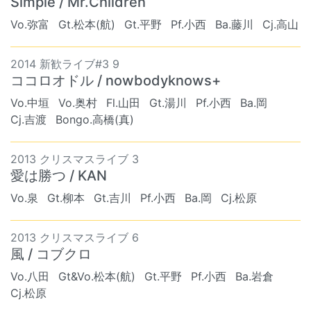
Simple / Mr.Children
Vo.弥富
Gt.松本(航)
Gt.平野
Pf.小西
Ba.藤川
Cj.高山
2014 新歓ライブ#3 9
ココロオドル / nowbodyknows+
Vo.中垣
Vo.奥村
Fl.山田
Gt.湯川
Pf.小西
Ba.岡
Cj.吉渡
Bongo.高橋(真)
2013 クリスマスライブ 3
愛は勝つ / KAN
Vo.泉
Gt.柳本
Gt.吉川
Pf.小西
Ba.岡
Cj.松原
2013 クリスマスライブ 6
風 / コブクロ
Vo.八田
Gt&Vo.松本(航)
Gt.平野
Pf.小西
Ba.岩倉
Cj.松原