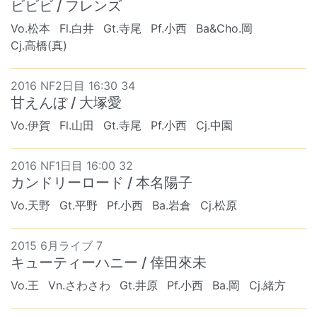
ビビビ / フレンズ
Vo.松本
Fl.白井
Gt.寺尾
Pf.小西
Ba&Cho.岡
Cj.高橋(真)
2016 NF2日目 16:30 34
甘えんぼ / 大塚愛
Vo.伊賀
Fl.山田
Gt.寺尾
Pf.小西
Cj.中園
2016 NF1日目 16:00 32
カンドリーロード / 本名陽子
Vo.天野
Gt.平野
Pf.小西
Ba.岩倉
Cj.松原
2015 6月ライブ 7
キューティーハニー / 倖田來未
Vo.王
Vn.さわさわ
Gt.井原
Pf.小西
Ba.岡
Cj.緒方