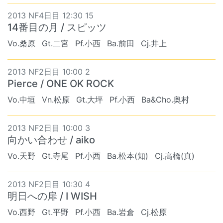
2013 NF4日目 12:30 15
14番目の月 / スピッツ
Vo.桑原
Gt.二宮
Pf.小西
Ba.前田
Cj.井上
2013 NF2日目 10:00 2
Pierce / ONE OK ROCK
Vo.中垣
Vn.松原
Gt.大坪
Pf.小西
Ba&Cho.奥村
2013 NF2日目 10:00 3
向かい合わせ / aiko
Vo.天野
Gt.寺尾
Pf.小西
Ba.松本(知)
Cj.高橋(真)
2013 NF2日目 10:30 4
明日への扉 / I WISH
Vo.西野
Gt.平野
Pf.小西
Ba.岩倉
Cj.松原