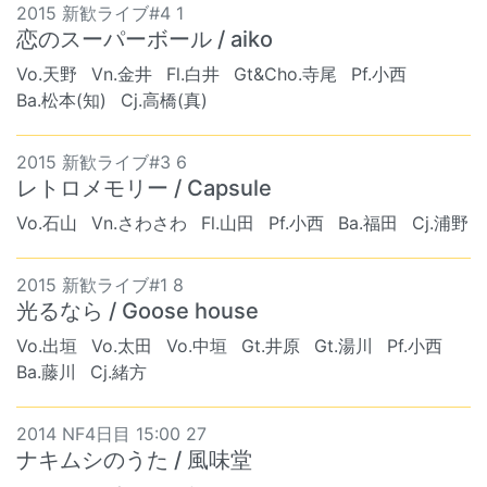
2015 新歓ライブ#4 1
恋のスーパーボール / aiko
Vo.天野
Vn.金井
Fl.白井
Gt&Cho.寺尾
Pf.小西
Ba.松本(知)
Cj.高橋(真)
2015 新歓ライブ#3 6
レトロメモリー / Capsule
Vo.石山
Vn.さわさわ
Fl.山田
Pf.小西
Ba.福田
Cj.浦野
2015 新歓ライブ#1 8
光るなら / Goose house
Vo.出垣
Vo.太田
Vo.中垣
Gt.井原
Gt.湯川
Pf.小西
Ba.藤川
Cj.緒方
2014 NF4日目 15:00 27
ナキムシのうた / 風味堂