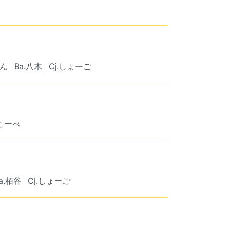
けん
Ba.八木
Cj.しょーご
.こーべ
a.栢谷
Cj.しょーご