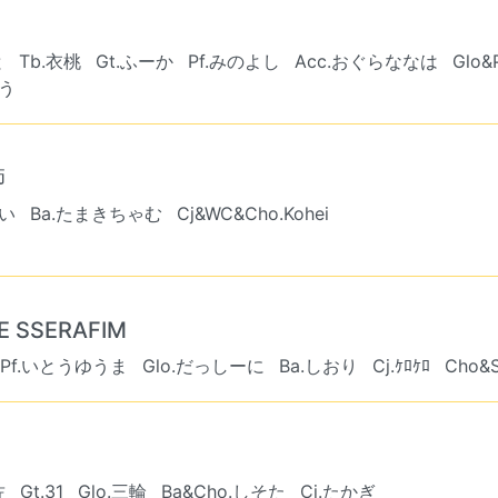
と
Tb.衣桃
Gt.ふーか
Pf.みのよし
Acc.おぐらななは
Glo&
ゆう
師
ぺい
Ba.たまきちゃむ
Cj&WC&Cho.Kohei
 LE SSERAFIM
Pf.いとうゆうま
Glo.だっしーに
Ba.しおり
Cj.ｹﾛｹﾛ
Cho&S
佐
Gt.31
Glo.三輪
Ba&Cho.しそた
Cj.たかぎ