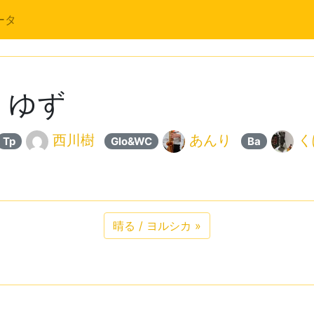
ータ
 ゆず
西川樹
あんり
く
Tp
Glo&WC
Ba
晴る / ヨルシカ
»