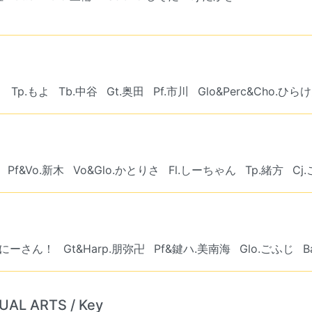
こ
Tp.もよ
Tb.中谷
Gt.奥田
Pf.市川
Glo&Perc&Cho.ひら
Pf&Vo.新木
Vo&Glo.かとりさ
Fl.しーちゃん
Tp.緒方
Cj
おにーさん！
Gt&Harp.朋弥卍
Pf&鍵ハ.美南海
Glo.ごふじ
B
UAL ARTS / Key