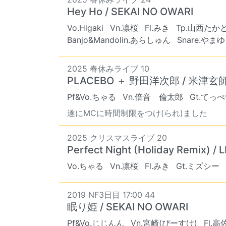
Hey Ho / SEKAI NO OWARI
Vo.Higaki
Vn.凛桜
Fl.みき
Tp.山西たか
Banjo&Mandolin.あらしゅん
Snare.やま
2025 春休みライブ 10
PLACEBO ＋ 野田洋次郎 / 米津玄
Pf&Vo.ちゃる
Vn.倍音 倫太郎
Gt.てっ
遂にMCに時間制限をつけ(られ)ました
2025 クリスマスライブ 20
Perfect Night (Holiday Remix) /
Vo.ちゃる
Vn.凛桜
Fl.みき
Gt.ミズシー
2019 NF3日目 17:00 44
眠り姫 / SEKAI NO OWARI
Pf&Vo.じじんん
Vn.宮崎(ぴーすけ)
Fl.高