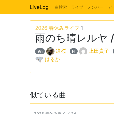
LiveLog
曲検索
ライブ
メンバー
デ
2026 春休みライブ
1
雨のち晴レルヤ /
凛桜
上田貴子
Vn
Fl
はるか
似ている曲
2025 春休みライブ 24