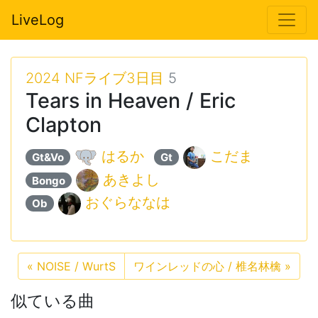
LiveLog
2024 NFライブ3日目
5
Tears in Heaven / Eric
Clapton
はるか
こだま
Gt&Vo
Gt
あきよし
Bongo
おぐらななは
Ob
«
NOISE / WurtS
ワインレッドの心 / 椎名林檎
»
似ている曲