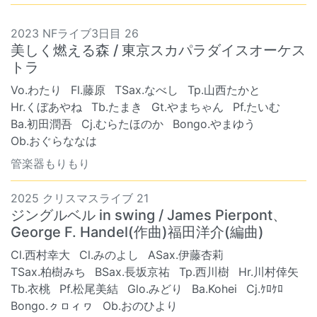
2023 NFライブ3日目 26
美しく燃える森 / 東京スカパラダイスオーケス
トラ
Vo.わたり
Fl.藤原
TSax.なべし
Tp.山西たかと
Hr.くぼあやね
Tb.たまき
Gt.やまちゃん
Pf.たいむ
Ba.初田潤吾
Cj.むらたほのか
Bongo.やまゆう
Ob.おぐらななは
管楽器もりもり
2025 クリスマスライブ 21
ジングルベル in swing / James Pierpont、
George F. Handel(作曲)福田洋介(編曲)
Cl.西村幸大
Cl.みのよし
ASax.伊藤杏莉
TSax.柏樹みち
BSax.長坂京祐
Tp.西川樹
Hr.川村倖矢
Tb.衣桃
Pf.松尾美結
Glo.みどり
Ba.Kohei
Cj.ｹﾛｹﾛ
Bongo.ㇰㇿィヮ
Ob.おのひより