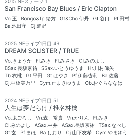
2015 NFステージ 1
San Francisco Bay Blues / Eric Clapton
Vo.王
Bongo&Tp.緒方
Gt&Cho.伊丹
Gt.谷口
Pf.田村
Ba.池田守
Cj.浦野
2025 NFライブ1日目 49
DREAM SOLISTER / TRUE
Vo.きょうか
Fl.みき
Fl.みさき
Cl.みのよし
BSax.長坂京祐
SSax.いとうゆうま
Hr.川村倖矢
Tb.衣桃
Gt.平田
Gt.はやさ
Pf.伊藤杏莉
Ba.佐藤
Cj.中橋美乃里
Cym.たまきゆうま
Ob.おぐらななは
2024 NFライブ1日目 51
人生は夢だらけ / 椎名林檎
Vo.鬼ごろし
Vn.森 裕貴
Vn.かりん
Fl.みき
Cl.みのよし
ASax.中井
ASax.長坂京祐
TSax.なべし
Gt.玄
Pf.まほ
Ba.しおり
Cj.山下友希
Cym.やまゆう