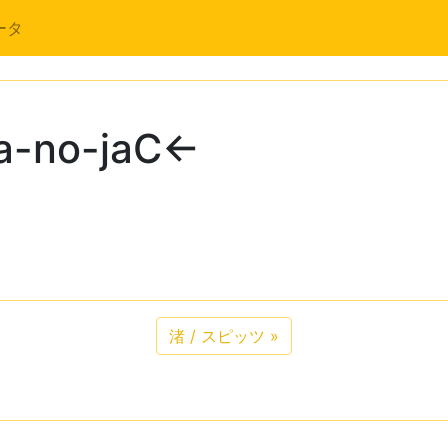
ータ
ia-no-jaC←
渚 / スピッツ
»