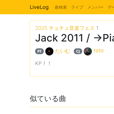
LiveLog
曲検索
ライブ
メンバー
デ
2025 チュチュ音楽フェス
1
Jack 2011 / →P
たいむ
ｹﾛｹﾛ
Pf
Cj
KP！！
似ている曲