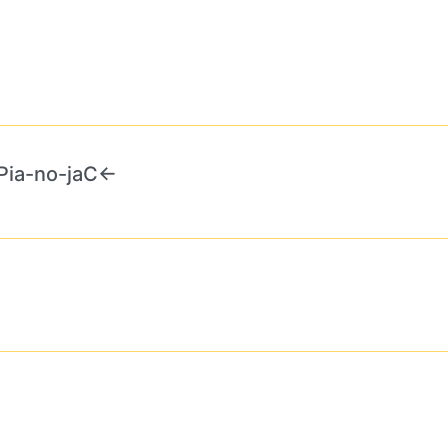
→Pia-no-jaC←