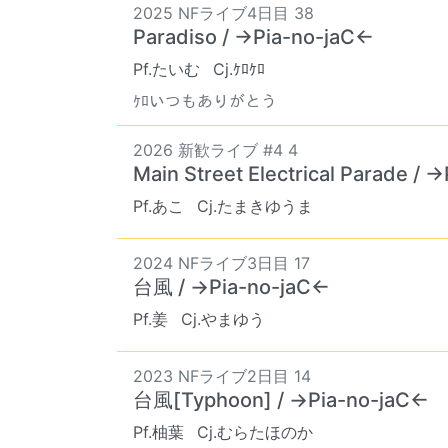
2025 NFライブ4日目 38
Paradiso / →Pia-no-jaC←
Pf.たいむ
Cj.ｹﾛｹﾛ
ｹﾛいつもありがとう
2026 新歓ライブ #4 4
Main Street Electrical Parade / 
Pf.あこ
Cj.たまきゆうま
2024 NFライブ3日目 17
台風 / →Pia-no-jaC←
Pf.姜
Cj.やまゆう
2023 NFライブ2日目 14
台風[Typhoon] / →Pia-no-jaC←
Pf.柚葉
Cj.むらたほのか