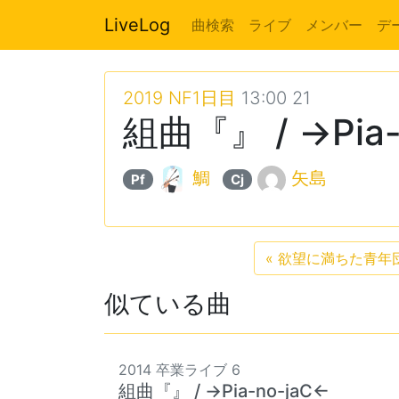
LiveLog
曲検索
ライブ
メンバー
デ
2019 NF1日目
13:00 21
組曲『』 / →Pia-
鯛
矢島
Pf
Cj
«
欲望に満ちた青年団 /
似ている曲
2014 卒業ライブ 6
組曲『』 / →Pia-no-jaC←