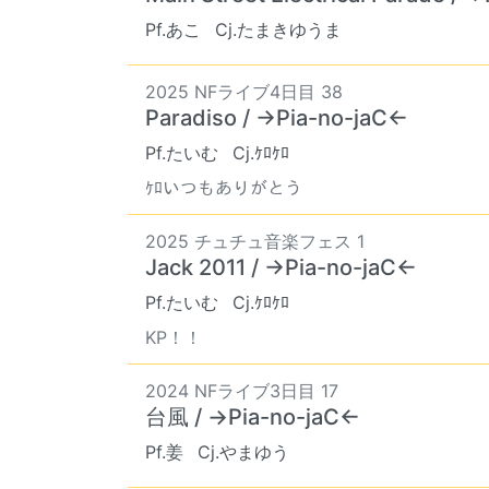
Pf.あこ
Cj.たまきゆうま
2025 NFライブ4日目 38
Paradiso / →Pia-no-jaC←
Pf.たいむ
Cj.ｹﾛｹﾛ
ｹﾛいつもありがとう
2025 チュチュ音楽フェス 1
Jack 2011 / →Pia-no-jaC←
Pf.たいむ
Cj.ｹﾛｹﾛ
KP！！
2024 NFライブ3日目 17
台風 / →Pia-no-jaC←
Pf.姜
Cj.やまゆう