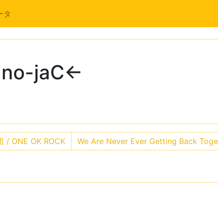
ータ
no-jaC←
 ONE OK ROCK
We Are Never Ever Getting Back Toget