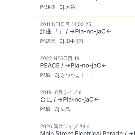
Pf.遠藤
Cj.大谷
2011 NF1日目 14:00 25
組曲『』 / →Pia-no-jaC←
Pf.徳岡
Cj.田中(涼)
2022 NF3日目 19
PEACE / →Pia-no-jaC←
Pf.鯛
Cj.きつかぁ！！！
2019 10月ライブ 8
台風 / →Pia-no-jaC←
Pf.鯛
Cj.矢島
2026 新歓ライブ #4 4
Main Street Electrical Parade / 