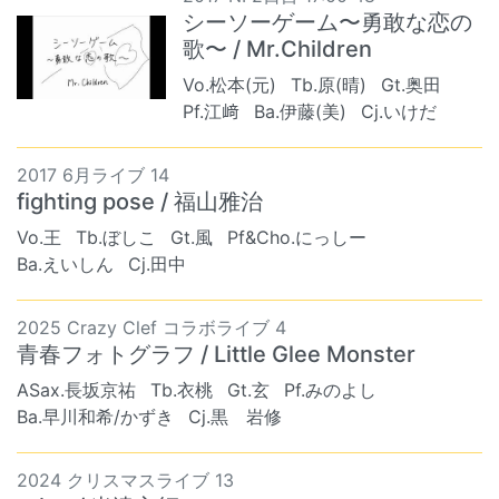
シーソーゲーム〜勇敢な恋の
歌〜 / Mr.Children
Vo.松本(元)
Tb.原(晴)
Gt.奥田
Pf.江﨑
Ba.伊藤(美)
Cj.いけだ
2017 6月ライブ 14
fighting pose / 福山雅治
Vo.王
Tb.ぼしこ
Gt.風
Pf&Cho.にっしー
Ba.えいしん
Cj.田中
2025 Crazy Clef コラボライブ 4
青春フォトグラフ / Little Glee Monster
ASax.長坂京祐
Tb.衣桃
Gt.玄
Pf.みのよし
Ba.早川和希/かずき
Cj.黒 岩修
2024 クリスマスライブ 13