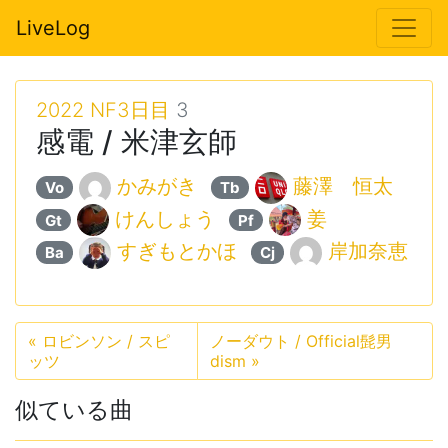
LiveLog
2022 NF3日目
3
感電 / 米津玄師
かみがき
藤澤 恒太
Vo
Tb
けんしょう
姜
Gt
Pf
すぎもとかほ
岸加奈恵
Ba
Cj
«
ロビンソン / スピ
ノーダウト / Official髭男
ッツ
dism
»
似ている曲