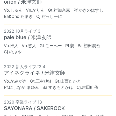
orion / 米津玄師
Vo.しゅん
Vn.かりん
Gt.岸加奈恵
Pf.かきのはすし
Ba&Cho.たまき
Cj.だっしーに
2022 10月ライブ 3
pale blue / 米津玄師
Vo.惟人
Vn.悠人
Gt.こーへー
Pf.姜
Ba.初田潤吾
Cj.のぶや
2022 新人ライブ#2 4
アイネクライネ / 米津玄師
Vo.かみがき
Gt.三村(悠)
Gt.山西たかと
Pf.にしなか まゆみ
Ba.すぎもとかほ
Cj.吉田叶侑
2020 卒業ライブ 13
SAYONARA / SAKEROCK