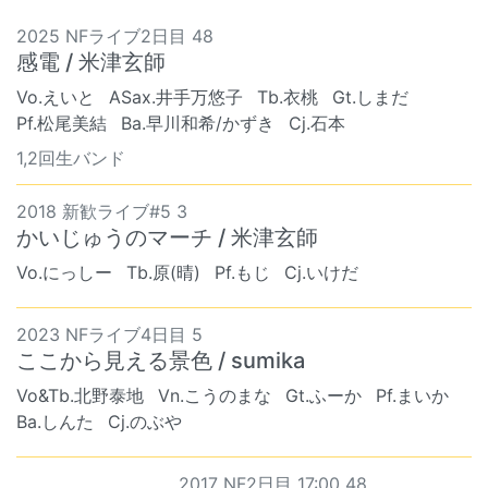
2025 NFライブ2日目 48
感電 / 米津玄師
Vo.えいと
ASax.井手万悠子
Tb.衣桃
Gt.しまだ
Pf.松尾美結
Ba.早川和希/かずき
Cj.石本
1,2回生バンド
2018 新歓ライブ#5 3
かいじゅうのマーチ / 米津玄師
Vo.にっしー
Tb.原(晴)
Pf.もじ
Cj.いけだ
2023 NFライブ4日目 5
ここから見える景色 / sumika
Vo&Tb.北野泰地
Vn.こうのまな
Gt.ふーか
Pf.まいか
Ba.しんた
Cj.のぶや
2017 NF2日目 17:00 48