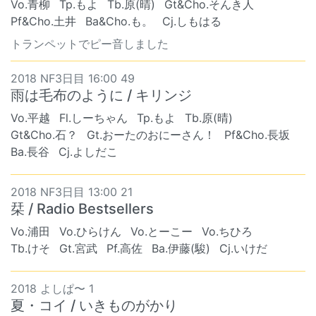
Vo.青柳
Tp.もよ
Tb.原(晴)
Gt&Cho.そんき人
Pf&Cho.土井
Ba&Cho.も。
Cj.しもはる
トランペットでピー音しました
2018 NF3日目 16:00 49
雨は毛布のように / キリンジ
Vo.平越
Fl.しーちゃん
Tp.もよ
Tb.原(晴)
Gt&Cho.石？
Gt.おーたのおにーさん！
Pf&Cho.長坂
Ba.長谷
Cj.よしだこ
2018 NF3日目 13:00 21
栞 / Radio Bestsellers
Vo.浦田
Vo.ひらけん
Vo.とーこー
Vo.ちひろ
Tb.けそ
Gt.宮武
Pf.高佐
Ba.伊藤(駿)
Cj.いけだ
2018 よしぱ〜 1
夏・コイ / いきものがかり