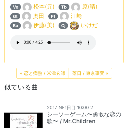
松本(元)
原(晴)
Vo
Tb
奥田
江﨑
Gt
Pf
伊藤(美)
いけだ
Ba
Cj
«
恋と病熱 / 米津玄師
落日 / 東京事変
»
似ている曲
2017 NF1日目 10:00 2
シーソーゲーム〜勇敢な恋の
歌〜 / Mr.Children