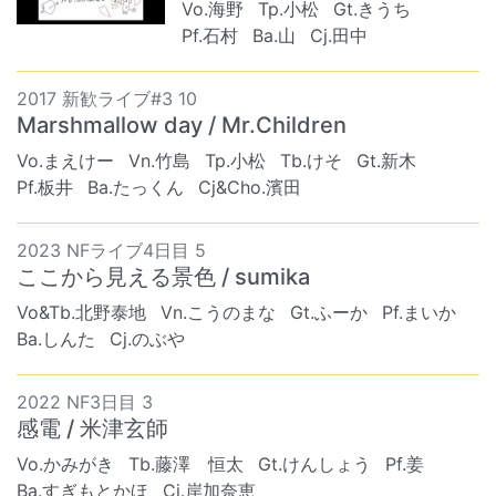
Vo.海野
Tp.小松
Gt.きうち
Pf.石村
Ba.山
Cj.田中
2017 新歓ライブ#3 10
Marshmallow day / Mr.Children
Vo.まえけー
Vn.竹島
Tp.小松
Tb.けそ
Gt.新木
Pf.板井
Ba.たっくん
Cj&Cho.濱田
2023 NFライブ4日目 5
ここから見える景色 / sumika
Vo&Tb.北野泰地
Vn.こうのまな
Gt.ふーか
Pf.まいか
Ba.しんた
Cj.のぶや
2022 NF3日目 3
感電 / 米津玄師
Vo.かみがき
Tb.藤澤 恒太
Gt.けんしょう
Pf.姜
Ba.すぎもとかほ
Cj.岸加奈恵