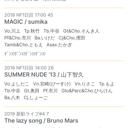
2019 NF1日目 17:00 45
MAGIC / sumika
Vo.川上
Tp.秋竹
Tb.中谷
Gt&Cho.そんき人
Pf&Cho.市川
Ba.いけだ
Cj&Cho.濱田
Tamb&Cho.ともえ
Asax.たかぎ
ﾀﾞﾝｽ!ﾀﾞﾝｽ!ﾀﾞﾝｽ!ﾀﾞﾝｽ!
2019 NF1日目 14:00 26
SUMMER NUDE ‘13 / 山下智久
Vo.よしだこ
Vn.宮崎(ぴーすけ)
Vn.りさこ
Tp.もよ
Tb.中谷
Gt.奥田
Pf.市川
Glo&Perc&Cho.ひらけん
Ba.八木
Cj.しょーご
2019 新歓ライブ#4 7
The lazy song / Bruno Mars