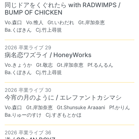
同じドアをくぐれたら with RADWIMPS /
BUMP OF CHICKEN
Vo.森口
Vo.惟人
Gt.いわだれ
Gt.岸加奈恵
Ba.くぼきん
Cj.竹上尋規
2026 卒業ライブ 29
病名恋ワズライ / HoneyWorks
Vo.きょうか
Gt.敬志
Gt.岸加奈恵
Pf.るんるん
Ba.くぼきん
Cj.竹上尋規
2026 卒業ライブ 30
今宵の月のように / エレファントカシマシ
Vo.森口
Gt.岸加奈恵
Gt.Shunsuke Araaani
Pf.かりん
Ba.りゅーのすけ
Cj.すぎもとかほ
2026 卒業ライブ 36