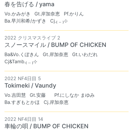
春を告げる / yama
Vo.かみがき
Gt.岸加奈恵
Pf.かりん
Ba.早川和希/かずき
Cj.₍ .. ₎⊹
2022 クリスマスライブ 2
スノースマイル / BUMP OF CHICKEN
Ba&Vo.くぼきん
Gt.岸加奈恵
Gt.いわだれ
Cj&Tamb.₍ .. ₎⊹
2022 NF4日目 5
Tokimeki / Vaundy
Vo.吉田慧
Gt.安藤
Pf.にしなか まゆみ
Ba.すぎもとかほ
Cj.岸加奈恵
2022 NF4日目 14
車輪の唄 / BUMP OF CHICKEN