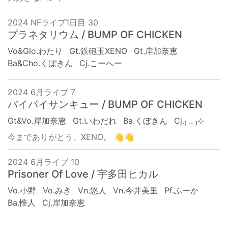
2024 NFライブ1日目 30
プラネタリウム / BUMP OF CHICKEN
Vo&Glo.わたり
Gt.鉄砲玉XENO
Gt.岸加奈恵
Ba&Cho.くぼきん
Cj.こーへー
2024 6月ライブ 7
バイバイサンキュー / BUMP OF CHICKEN
Gt&Vo.岸加奈恵
Gt.いわだれ
Ba.くぼきん
Cj.₍ .. ₎⊹
今までありがとう、XENO。 👋👋
2024 6月ライブ 10
Prisoner Of Love / 宇多田ヒカル
Vo.小野
Vo.みき
Vn.悠人
Vn.今井美里
Pf.ふーか
Ba.惟人
Cj.岸加奈恵