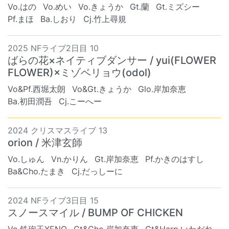
Vo.はの
Vo.めい
Vo.きょうか
Gt.蘭
Gt.ミズシー
Pf.まほ
Ba.しおり
Cj.竹上尋規
2025 NFライブ2日目 10
ばらの花×ネイティブダンサー / yui(FLOWER
FLOWER)×ミゾベリョウ(odol)
Vo&Pf.西堀太朗
Vo&Gt.きょうか
Glo.岸加奈恵
Ba.初田潤吾
Cj.こーへー
2024 クリスマスライブ 13
orion / 米津玄師
Vo.しゅん
Vn.かりん
Gt.岸加奈恵
Pf.かきのはすし
Ba&Cho.たまき
Cj.だっしーに
2024 NFライブ3日目 15
スノースマイル / BUMP OF CHICKEN