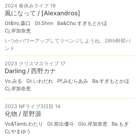
2024 春休みライブ 19
風になって / [Alexandros]
Gt&Vo.森口
Gt.Shnn
Ba&Cho.すぎもとかほ
Cj.岸加奈恵
いつかパワーアップしてリベンジしようね、28th幹部バ
ンド
2023 クリスマスライブ 17
Darling / 西野カナ
Vo.みる
Gt.いわだれ
Pf.みむらあみ
Ba.すぎもとかほ
Cj.岸加奈恵
2023 NFライブ3日目 14
化物 / 星野源
Vo&Tamb.わたり
Gt.前出優斗
Glo.岸加奈恵
Ba.もぎ
Cj.やまゆう