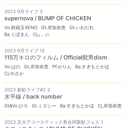
2023 9月ライブ 3
supernova / BUMP OF CHICKEN
Vo.鉄砲玉XENO
Gt.岸加奈恵
Gt.いわだれ
Ba.くぼきん
Cj.₍ .. ₎⊹
2023 9月ライブ 13
115万キロのフィルム / Official髭男dism
Vo.はの
Gt.岸加奈恵
Pf.かりん
Ba.すぎもとかほ
Cj.やさか
2023 新歓ライブ#2 3
水平線 / back number
Gt&Vo.ひろ
Gt.ミズシー
Ba.すぎもとかほ
Cj.岸加奈恵
2023 京大アコースティック系合同新歓フェス 1