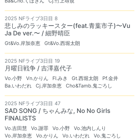
Ba&Cho.くぼきん
Cj.竹上尋規
2025 NFライブ3日目 8
悲しみのラッキースター(feat.青葉市子)〜Vu
Ja De ver.〜 / 細野晴臣
Gt&Vo.岸加奈恵
Gt&Vo.西堀太朗
2025 NFライブ3日目 19
月曜日戦争 / 吉澤嘉代子
Vo.小野
Vn.かりん
Fl.みき
Gt.西堀太朗
Pf.金井
Ba.いわだれ
Cj.岸加奈恵
Cho&Tamb.鬼ごろし
2025 NFライブ3日目 47
SAD SONG / ちゃんみな, No No Girls
FINALISTS
Vo.吉田慧
Vo.謝罪
Vo.小野
Vo.池内しんり
Vo.岸加奈恵
Vo.かりん
Vo.いわだれ
Vo.鬼ごろし