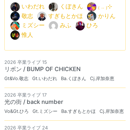
いわだれ
くぼきん
₍ .. ₎⊹
敬志
すぎもとかほ
かりん
ミズシー
みふ
ひろ
惟人
2026 卒業ライブ 15
リボン / BUMP OF CHICKEN
Gt&Vo.敬志
Gt.いわだれ
Ba.くぼきん
Cj.岸加奈恵
2026 卒業ライブ 17
光の街 / back number
Vo&Gt.ひろ
Gt.ミズシー
Ba.すぎもとかほ
Cj.岸加奈恵
2026 卒業ライブ 24