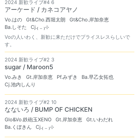
2024 新歓ライブ#4 6
アーケード / カネコアヤノ
Vo.はの
Gt&Cho.西堀太朗
Gt&Cho.岸加奈恵
Ba.しそた
Cj.₍ .. ₎⊹
Voの人いわく、新歓に来ただけでプライスレスらしいで
す。
2024 新歓ライブ#2 3
sugar / Maroon5
Vo.みき
Gt.岸加奈恵
Pf.みずき
Ba.早乙女拓也
Cj.池内しんり
2024 新歓ライブ#2 10
なないろ / BUMP OF CHICKEN
Glo&Vo.鉄砲玉XENO
Gt.岸加奈恵
Gt.いわだれ
Ba.くぼきん
Cj.₍ .. ₎⊹