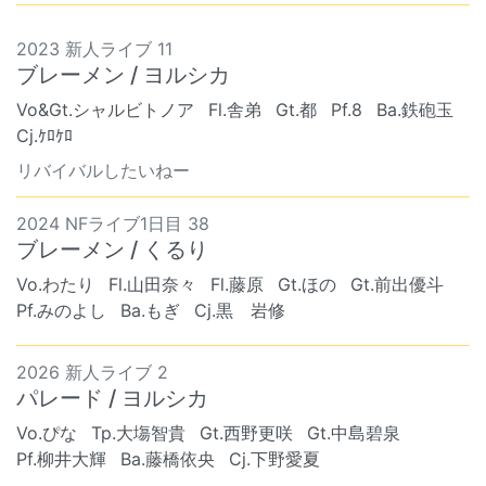
2023 新人ライブ 11
ブレーメン / ヨルシカ
Vo&Gt.シャルビトノア
Fl.舎弟
Gt.都
Pf.8
Ba.鉄砲玉
Cj.ｹﾛｹﾛ
リバイバルしたいねー
2024 NFライブ1日目 38
ブレーメン / くるり
Vo.わたり
Fl.山田奈々
Fl.藤原
Gt.ほの
Gt.前出優斗
Pf.みのよし
Ba.もぎ
Cj.黒 岩修
2026 新人ライブ 2
パレード / ヨルシカ
Vo.ぴな
Tp.大塲智貴
Gt.西野更咲
Gt.中島碧泉
Pf.柳井大輝
Ba.藤橋依央
Cj.下野愛夏