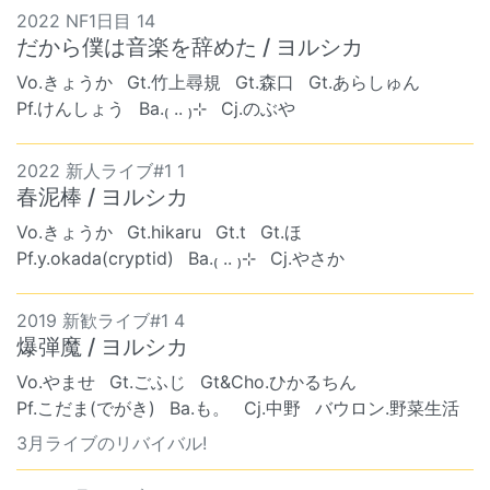
2022 NF1日目 14
だから僕は音楽を辞めた / ヨルシカ
Vo.きょうか
Gt.竹上尋規
Gt.森口
Gt.あらしゅん
Pf.けんしょう
Ba.₍ .. ₎⊹
Cj.のぶや
2022 新人ライブ#1 1
春泥棒 / ヨルシカ
Vo.きょうか
Gt.hikaru
Gt.t
Gt.ほ
Pf.y.okada(cryptid)
Ba.₍ .. ₎⊹
Cj.やさか
2019 新歓ライブ#1 4
爆弾魔 / ヨルシカ
Vo.やませ
Gt.ごふじ
Gt&Cho.ひかるちん
Pf.こだま(でがき)
Ba.も。
Cj.中野
バウロン.野菜生活
3月ライブのリバイバル!