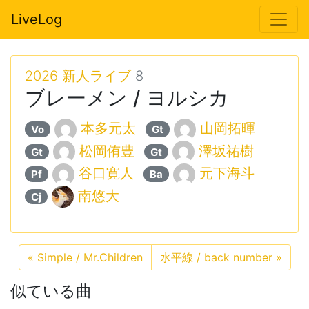
LiveLog
2026 新人ライブ
8
ブレーメン / ヨルシカ
本多元太
山岡拓暉
Vo
Gt
松岡侑豊
澤坂祐樹
Gt
Gt
谷口寛人
元下海斗
Pf
Ba
南悠大
Cj
«
Simple / Mr.Children
水平線 / back number
»
似ている曲