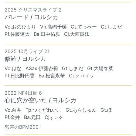
2025 クリスマスライブ 2
パレード / ヨルシカ
Vo.おのひより
Vn.髙嶋千暖
Gt.てっぺー
Gt.しまだ
Pf.佐藤遼太
Ba.田中佑歩
Cj.大西慶汰
2025 10月ライブ 21
修羅 / ヨルシカ
Vo.はな
ASax.伊藤杏莉
Gt.しまだ
Gt.大場春菜
Pf.日比野円香
Ba.松宮永華
Cj.ㇰㇿィヮ
2022 NF4日目 6
心に穴が空いた / ヨルシカ
Vo.向井
Tp.つくだれいこ
Gt.あらしゅん
Gt.ほ
Pf.金井
Ba.元田
Cj.₍ .. ₎⊹
怒涛のBPM200！