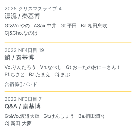
2025 クリスマスライブ 4
漂流 / 秦基博
Gt&Vo.やの
ASax.中井
Gt.平田
Ba.相田息吹
Cj&Cho.なのは
2022 NF4日目 19
鱗 / 秦基博
Vo.りんたろう
Vn.なべし
Gt.おーたのおにーさん！
Pf.ちさと
Ba.たまえ
Cj.まぶ
合宿係()バンド
2022 NF3日目 7
Q&A / 秦基博
Gt&Vo.渡邉大輝
Gt.けんしょう
Ba.初田潤吾
Cj.新田 大夢