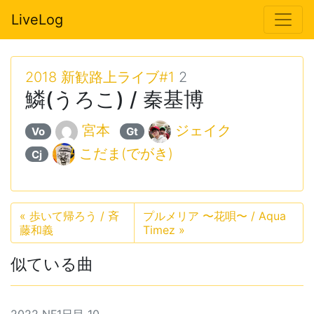
LiveLog
2018 新歓路上ライブ#1
2
鱗(うろこ) / 秦基博
宮本
ジェイク
Vo
Gt
こだま(でがき)
Cj
«
歩いて帰ろう / 斉
プルメリア 〜花唄〜 / Aqua
藤和義
Timez
»
似ている曲