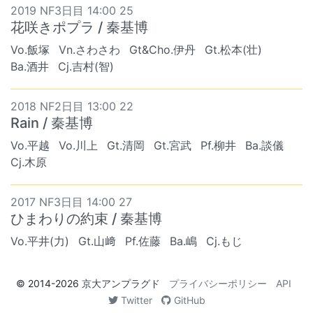
2019 NF3日目 14:00 25
花咲きポプラ / 秦基博
Vo.飯塚
Vn.さわさわ
Gt&Cho.伊丹
Gt.松本(壮)
Ba.酒井
Cj.吉村(智)
2018 NF2日目 13:00 22
Rain / 秦基博
Vo.平越
Vo.川上
Gt.清岡
Gt.宮武
Pf.柳井
Ba.談儀
Cj.木原
2017 NF3日目 14:00 27
ひまわりの約束 / 秦基博
Vo.平井(力)
Gt.山﨑
Pf.佐藤
Ba.嶋
Cj.もじ
© 2014-2026
京大アンプラグド
プライバシーポリシー
API
Twitter
GitHub