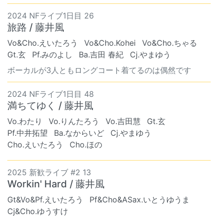
2024 NFライブ1日目 26
旅路 / 藤井風
Vo&Cho.えいたろう
Vo&Cho.Kohei
Vo&Cho.ちゃる
Gt.玄
Pf.みのよし
Ba.吉田 春紀
Cj.やまゆう
ボーカルが3人ともロングコート着てるのは偶然です
2024 NFライブ1日目 48
満ちてゆく / 藤井風
Vo.わたり
Vo.りんたろう
Vo.吉田慧
Gt.玄
Pf.中井拓望
Ba.なからいど
Cj.やまゆう
Cho.えいたろう
Cho.ほの
2025 新歓ライブ #2 13
Workin' Hard / 藤井風
Gt&Vo&Pf.えいたろう
Pf&Cho&ASax.いとうゆうま
Cj&Cho.ゆうすけ