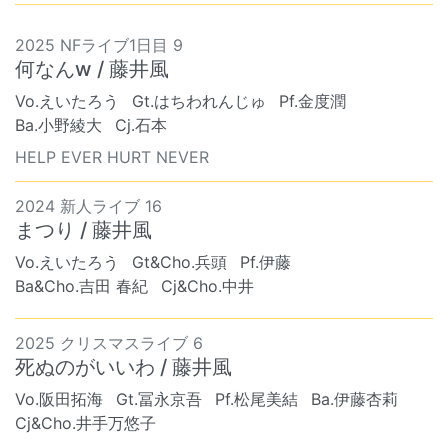
2025 NFライブ1日目 9
何なんw / 藤井風
Vo.えいたろう
Gt.はちわれんじゅ
Pf.金度潤
Ba.小野綾大
Cj.石本
HELP EVER HURT NEVER
2024 新人ライブ 16
まつり / 藤井風
Vo.えいたろう
Gt&Cho.兵頭
Pf.伊藤
Ba&Cho.吉田 春紀
Cj&Cho.中井
2025 クリスマスライブ 6
死ぬのがいいわ / 藤井風
Vo.阪田拓海
Gt.冨永京吾
Pf.松尾美結
Ba.伊藤杏莉
Cj&Cho.井手万悠子