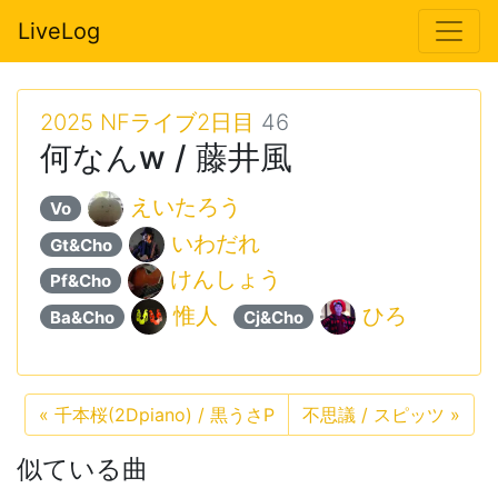
LiveLog
2025 NFライブ2日目
46
何なんw / 藤井風
えいたろう
Vo
いわだれ
Gt&Cho
けんしょう
Pf&Cho
惟人
ひろ
Ba&Cho
Cj&Cho
«
千本桜(2Dpiano) / 黒うさP
不思議 / スピッツ
»
似ている曲