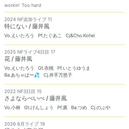
workin' Too hard
2024 NF追加ライブ 11
特にない / 藤井風
Vo.えいたろう
Pf.たぐあこ
Cj&Cho.Kohei
2025 NFライブ4日目 17
花 / 藤井風
Vo.えいたろう
Gt.衣桃
Pf.いとうゆうま
Ba.あちゃぱー💦
Cj.井手万悠子
2022 NF3日目 15
さよならべいべ / 藤井風
Vo.小林
Gt.けんしょう
Pf.廣
Ba.つめ
Cj.のぶや
2026 6月ライブ 19