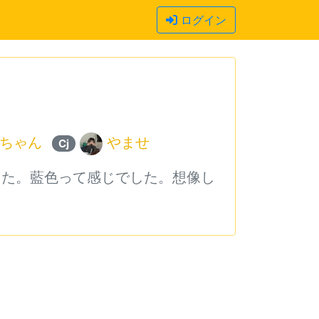
ログイン
ちゃん
やませ
Cj
した。藍色って感じでした。想像し