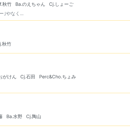
f.秋竹
Ba.のえちゃん
Cj.しょーご
｣やなく...
j.秋竹
.おがけん
Cj.石田
Perc&Cho.ちょみ
藤
Ba.水野
Cj.陶山