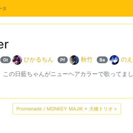
ータ
er
ひかるちん
秋竹
のえ
Gt
Pf
Ba
、この日藍ちゃんがニューヘアカラーで歌ってま
Promenade / MONKEY MAJIK × 大橋トリオ
»