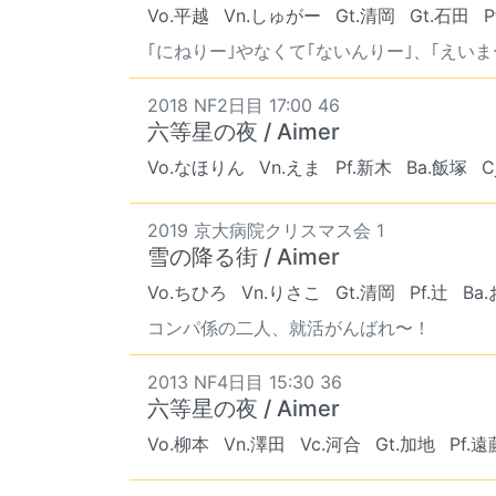
Vo.平越
Vn.しゅがー
Gt.清岡
Gt.石田
P
｢にねりー｣やなくて｢ないんりー｣、｢えいまー
2018 NF2日目 17:00 46
六等星の夜 / Aimer
Vo.なほりん
Vn.えま
Pf.新木
Ba.飯塚
C
2019 京大病院クリスマス会 1
雪の降る街 / Aimer
Vo.ちひろ
Vn.りさこ
Gt.清岡
Pf.辻
Ba
コンパ係の二人、就活がんばれ〜！
2013 NF4日目 15:30 36
六等星の夜 / Aimer
Vo.柳本
Vn.澤田
Vc.河合
Gt.加地
Pf.遠