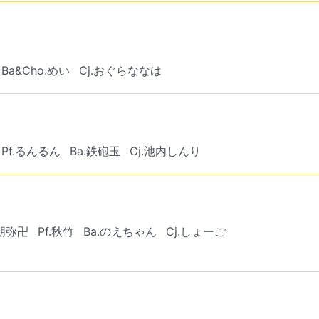
Ba&Cho.めい
Cj.おぐらななは
Pf.るんるん
Ba.鉄砲玉
Cj.池内しんり
.朋弥卍
Pf.秋竹
Ba.のえちゃん
Cj.しょーご