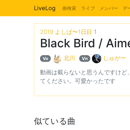
LiveLog
曲検索
ライブ
メンバー
デ
2019 よしぱ〜1日目
1
Black Bird / Aim
北川
しゅがー
Vo
Vn
動画は載らないと思うんですけど
てください。可愛かったです
似ている曲