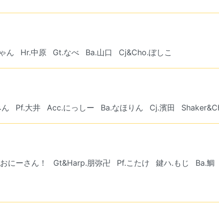
ちゃん
Hr.中原
Gt.なべ
Ba.山口
Cj&Cho.ぼしこ
みん
Pf.大井
Acc.にっしー
Ba.なほりん
Cj.濱田
Shaker&
のおにーさん！
Gt&Harp.朋弥卍
Pf.こたけ
鍵ハ.もじ
Ba.鯛