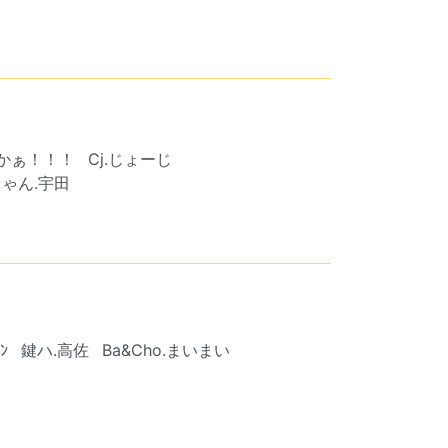
きつかぁ！！！
Cj.じょーじ
ゃん.宇田
ﾝ
鍵ハ.高佐
Ba&Cho.まいまい