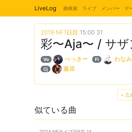
LiveLog
曲検索
ライブ
メンバー
デ
2019 NF1日目
15:00 31
彩〜Aja〜 / 
ぺっきー
わなみ
Vo
Fl
藤原
Cj
«
忘
似ている曲
2024 NFライブ3日目 14