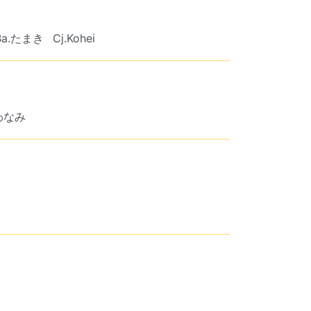
Ba.たまき
Cj.Kohei
.わなみ