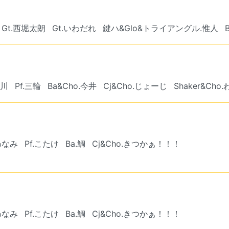
Gt.西堀太朗
Gt.いわだれ
鍵ハ&Glo&トライアングル.惟人
前川
Pf.三輪
Ba&Cho.今井
Cj&Cho.じょーじ
Shaker&Cho
.わなみ
Pf.こたけ
Ba.鯛
Cj&Cho.きつかぁ！！！
.わなみ
Pf.こたけ
Ba.鯛
Cj&Cho.きつかぁ！！！