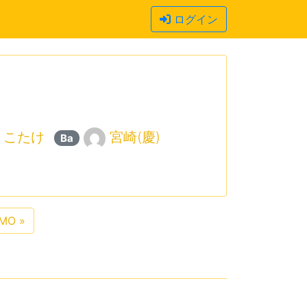
ログイン
こたけ
宮崎(慶)
Ba
AMO
»