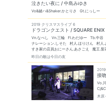
泣きたい夜に / 中島みゆき
Vo&鍵ハ&Shaker.かとりさ
Gt.にっしー
2019 クリスマスライブ 6
ドラゴンクエスト / SQUARE ENIX
Vn.なべし
Vn.三輪
Fl.わだゆー
Tb.中谷
ナレーション.しそた
村人.ほりけん
村人
すき家の店員おにーさん.あさごえ
魔王.梨
昨日の敵は今日の友
2019
接吻 
Vo.
Cj&
木原