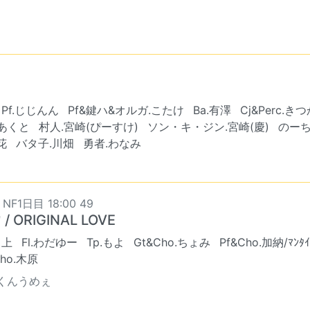
Pf.じじんん
Pf&鍵ハ&オルガ.こたけ
Ba.有澤
Cj&Perc.
.あくと
村人.宮崎(ぴーすけ)
ソン・キ・ジン.宮崎(慶)
のーち
花
バタ子.川畑
勇者.わなみ
 NF1日目 18:00 49
/ ORIGINAL LOVE
川上
Fl.わだゆー
Tp.もよ
Gt&Cho.ちょみ
Pf&Cho.加納/ﾏﾝﾀｲ
Cho.木原
くんうめぇ