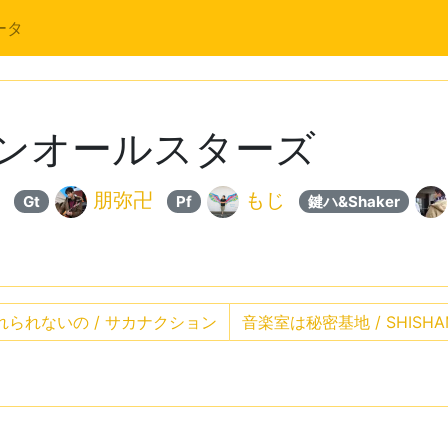
ータ
サザンオールスターズ
朋弥卍
もじ
Gt
Pf
鍵ハ&Shaker
れられないの / サカナクション
音楽室は秘密基地 / SHISH