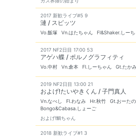
カス界隈の始まり
2017 新歓ライブ#5 9
漣 / スピッツ
Vo.飯塚
Vn.はたちゃん
Fl&Shaker.しー
2017 NF2日目 17:00 53
アゲハ蝶 / ポルノグラフィティ
Vo.中村
Vn.倉本
Fl.しーちゃん
Gt.たか
2019 NF2日目 13:00 21
およげ!たいやきくん / 子門真人
Vn.なべし
Fl.わなみ
Hr.秋竹
Gt.おーた
Bongo&Cabasa.しょーご
およげ!鯛ちゃん
2018 新歓ライブ#1 3