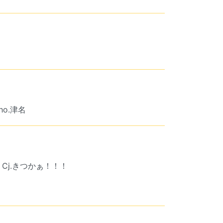
Cho.津名
Cj.きつかぁ！！！