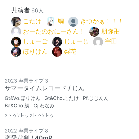
共演者
66人
こたけ
鯛
きつかぁ！！！
おーたのおにーさん！
朋弥卍
しょーご
じょーじ
宇田
ほりけん
梨花
2023 卒業ライブ 3
サマータイムレコード / じん
Gt&Vo.ほりけん
Gt&Cho.こたけ
Pf.じじんん
Ba&Cho.鯛
Cj.わなみ
ﾝトゥﾝトゥﾝトゥﾝトゥ
2022 卒業ライブ 8
恋愛裁判 / 40mP