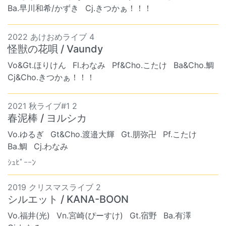
Ba.早川和希/かずき
Cj.きつかぁ！！！
2022 あけおめライブ 4
怪獣の花唄 / Vaundy
Vo&Gt.ほりけん
Fl.わなみ
Pf&Cho.こたけ
Ba&Cho.鯛
Cj&Cho.きつかぁ！！！
2021 秋ライブ#1 2
春泥棒 / ヨルシカ
Vo.ゆるぎ
Gt&Cho.渡邉大輝
Gt.朋弥卍
Pf.こたけ
Ba.鯛
Cj.わなみ
ｼｭﾋﾟｰｰﾝ
2019 クリスマスライブ 2
シルエット / KANA-BOON
Vo.福井(光)
Vn.宮崎(ぴーすけ)
Gt.宿野
Ba.有澤