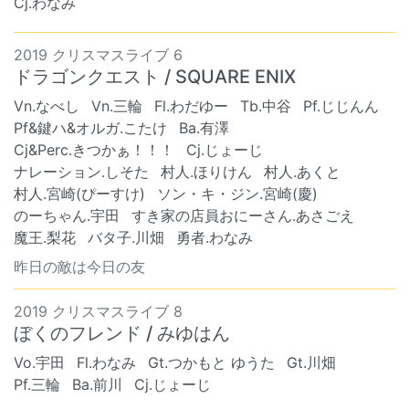
Cj.わなみ
2019 クリスマスライブ 6
ドラゴンクエスト / SQUARE ENIX
Vn.なべし
Vn.三輪
Fl.わだゆー
Tb.中谷
Pf.じじんん
Pf&鍵ハ&オルガ.こたけ
Ba.有澤
Cj&Perc.きつかぁ！！！
Cj.じょーじ
ナレーション.しそた
村人.ほりけん
村人.あくと
村人.宮崎(ぴーすけ)
ソン・キ・ジン.宮崎(慶)
のーちゃん.宇田
すき家の店員おにーさん.あさごえ
魔王.梨花
バタ子.川畑
勇者.わなみ
昨日の敵は今日の友
2019 クリスマスライブ 8
ぼくのフレンド / みゆはん
Vo.宇田
Fl.わなみ
Gt.つかもと ゆうた
Gt.川畑
Pf.三輪
Ba.前川
Cj.じょーじ