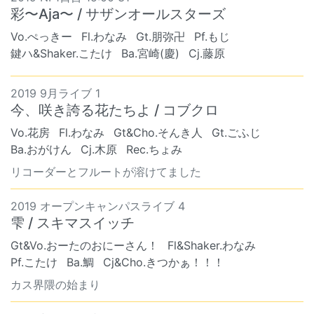
彩〜Aja〜 / サザンオールスターズ
Vo.ぺっきー
Fl.わなみ
Gt.朋弥卍
Pf.もじ
鍵ハ&Shaker.こたけ
Ba.宮崎(慶)
Cj.藤原
2019 9月ライブ 1
今、咲き誇る花たちよ / コブクロ
Vo.花房
Fl.わなみ
Gt&Cho.そんき人
Gt.ごふじ
Ba.おがけん
Cj.木原
Rec.ちょみ
リコーダーとフルートが溶けてました
2019 オープンキャンパスライブ 4
雫 / スキマスイッチ
Gt&Vo.おーたのおにーさん！
Fl&Shaker.わなみ
Pf.こたけ
Ba.鯛
Cj&Cho.きつかぁ！！！
カス界隈の始まり