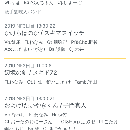
Gt.りほ
Ba.のえちゃん
Cj.しょーご
派手髪暇人バンド
2019 NF3日目 13:30 22
かけらほのか / スキマスイッチ
Vo.飯塚
Fl.わなみ
Gt.朋弥卍
Pf&Cho.肥後
Acc.こだま(でがき)
Ba.談儀
Cj.大井
2019 NF2日目 11:00 8
辺境の剣 / メギド72
Fl.わなみ
Gt.川畑
鍵ハ.こたけ
Tamb.宇田
2019 NF2日目 13:00 21
およげ!たいやきくん / 子門真人
Vn.なべし
Fl.わなみ
Hr.秋竹
Gt.おーたのおにーさん！
Gt&Harp.朋弥卍
Pf.こたけ
鍵ハ.もじ
Ba.鯛
Cj.きつかぁ！！！