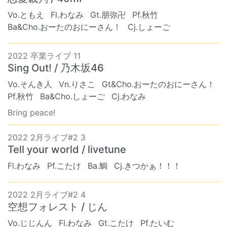
Vo.ともえ
Fl.わなみ
Gt.朋弥卍
Pf.秋竹
Ba&Cho.おーたのおにーさん！
Cj.しょーご
2022 卒業ライブ 11
Sing Out! / 乃木坂46
Vo.そんき人
Vn.りさこ
Gt&Cho.おーたのおにーさん！
Pf.秋竹
Ba&Cho.しょーご
Cj.わなみ
Bring peace!
2022 2月ライブ#2 3
Tell your world / livetune
Fl.わなみ
Pf.こたけ
Ba.鯛
Cj.きつかぁ！！！
2022 2月ライブ#2 4
空想フォレスト / じん
Vo.じじんん
Fl.わなみ
Gt.こたけ
Pf.たいむ