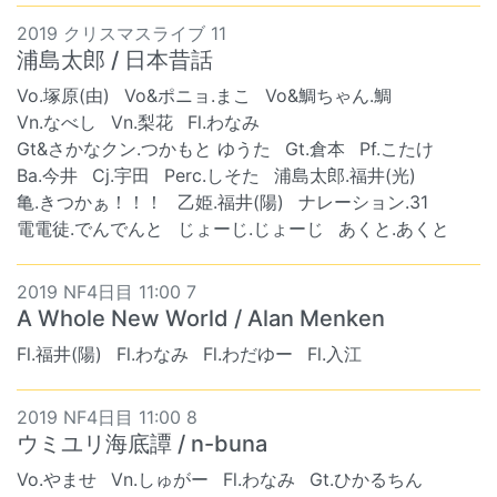
2019 クリスマスライブ 11
浦島太郎 / 日本昔話
Vo.塚原(由)
Vo&ポニョ.まこ
Vo&鯛ちゃん.鯛
Vn.なべし
Vn.梨花
Fl.わなみ
Gt&さかなクン.つかもと ゆうた
Gt.倉本
Pf.こたけ
Ba.今井
Cj.宇田
Perc.しそた
浦島太郎.福井(光)
亀.きつかぁ！！！
乙姫.福井(陽)
ナレーション.31
電電徒.でんでんと
じょーじ.じょーじ
あくと.あくと
2019 NF4日目 11:00 7
A Whole New World / Alan Menken
Fl.福井(陽)
Fl.わなみ
Fl.わだゆー
Fl.入江
2019 NF4日目 11:00 8
ウミユリ海底譚 / n-buna
Vo.やませ
Vn.しゅがー
Fl.わなみ
Gt.ひかるちん