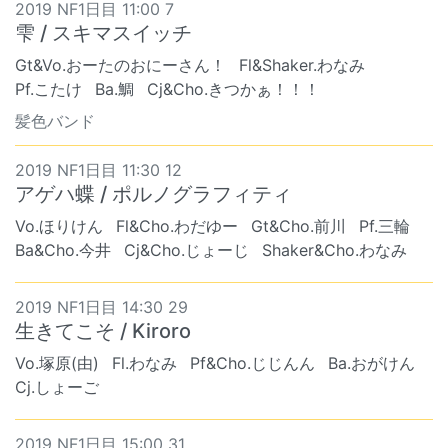
2019 NF1日目 11:00 7
雫 / スキマスイッチ
Gt&Vo.おーたのおにーさん！
Fl&Shaker.わなみ
Pf.こたけ
Ba.鯛
Cj&Cho.きつかぁ！！！
髪色バンド
2019 NF1日目 11:30 12
アゲハ蝶 / ポルノグラフィティ
Vo.ほりけん
Fl&Cho.わだゆー
Gt&Cho.前川
Pf.三輪
Ba&Cho.今井
Cj&Cho.じょーじ
Shaker&Cho.わなみ
2019 NF1日目 14:30 29
生きてこそ / Kiroro
Vo.塚原(由)
Fl.わなみ
Pf&Cho.じじんん
Ba.おがけん
Cj.しょーご
2019 NF1日目 15:00 31