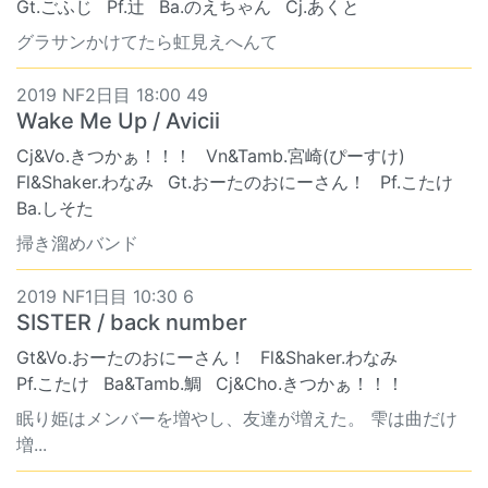
Gt.ごふじ
Pf.辻
Ba.のえちゃん
Cj.あくと
グラサンかけてたら虹見えへんて
2019 NF2日目 18:00 49
Wake Me Up / Avicii
Cj&Vo.きつかぁ！！！
Vn&Tamb.宮崎(ぴーすけ)
Fl&Shaker.わなみ
Gt.おーたのおにーさん！
Pf.こたけ
Ba.しそた
掃き溜めバンド
2019 NF1日目 10:30 6
SISTER / back number
Gt&Vo.おーたのおにーさん！
Fl&Shaker.わなみ
Pf.こたけ
Ba&Tamb.鯛
Cj&Cho.きつかぁ！！！
眠り姫はメンバーを増やし、友達が増えた。 雫は曲だけ
増...